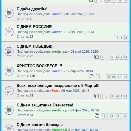
1
56
57
58
59
…
С днём дружбы!
Последнее сообщение
Varwen
«
01 июл 2026, 19:02
Ответы:
2
С ДНЕМ РОССИИ!!!
Последнее сообщение
Varwen
«
13 июн 2026, 15:13
Ответы:
18
1
2
С ДНЕМ ПОБЕДЫ!!!
Последнее сообщение
svetlana.p
«
09 май 2026, 23:50
Ответы:
73
1
5
6
7
8
…
ХРИСТОС ВОСКРЕСЕ !!!
Последнее сообщение
Varwen
«
17 апр 2026, 18:41
Ответы:
110
1
9
10
11
12
…
Всех, всех женщин поздравляю с 8 Марта!!!
Последнее сообщение
Ewe
«
09 мар 2026, 18:48
Ответы:
71
1
5
6
7
8
…
С Днем защитника Отечества!
Последнее сообщение
svetlana.p
«
24 фев 2026, 01:34
Ответы:
54
1
2
3
4
5
6
С Днем снятия блокады
Последнее сообщение
svetlana.p
«
28 янв 2026, 00:46