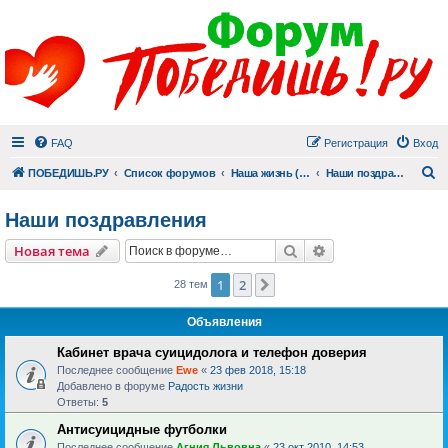
FAQ
Регистрация
Вход
П
ПОБЕДИШЬ.РУ
Список форумов
Наша жизнь (не всё же о суициде!)
Наши поздравления
Наши поздравления
Поиск
Расширенный пои
Новая тема
1
2
След.
28 тем
Объявления
Кабинет врача суицидолога и телефон доверия
Последнее сообщение
Ewe
«
23 фев 2018, 15:18
Добавлено в форуме
Радость жизни
Ответы:
5
Антисуицидные футболки
Последнее сообщение
Агния Львовна
«
23 окт 2010, 14:53