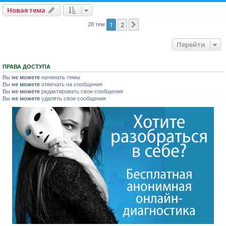
Новая тема
1
2
След.
28 тем
Перейти
ПРАВА ДОСТУПА
Вы
не можете
начинать темы
Вы
не можете
отвечать на сообщения
Вы
не можете
редактировать свои сообщения
Вы
не можете
удалять свои сообщения