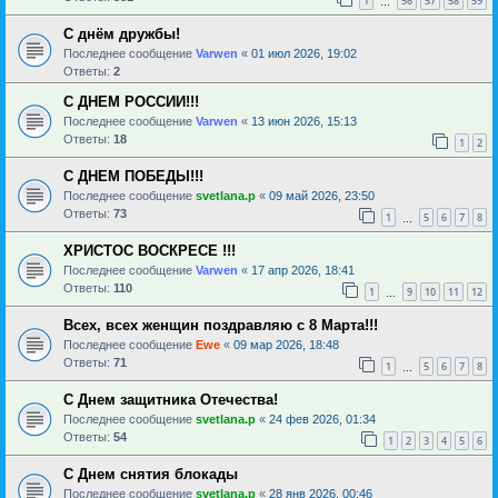
1
56
57
58
59
…
С днём дружбы!
Последнее сообщение
Varwen
«
01 июл 2026, 19:02
Ответы:
2
С ДНЕМ РОССИИ!!!
Последнее сообщение
Varwen
«
13 июн 2026, 15:13
Ответы:
18
1
2
С ДНЕМ ПОБЕДЫ!!!
Последнее сообщение
svetlana.p
«
09 май 2026, 23:50
Ответы:
73
1
5
6
7
8
…
ХРИСТОС ВОСКРЕСЕ !!!
Последнее сообщение
Varwen
«
17 апр 2026, 18:41
Ответы:
110
1
9
10
11
12
…
Всех, всех женщин поздравляю с 8 Марта!!!
Последнее сообщение
Ewe
«
09 мар 2026, 18:48
Ответы:
71
1
5
6
7
8
…
С Днем защитника Отечества!
Последнее сообщение
svetlana.p
«
24 фев 2026, 01:34
Ответы:
54
1
2
3
4
5
6
С Днем снятия блокады
Последнее сообщение
svetlana.p
«
28 янв 2026, 00:46