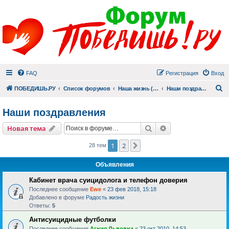
FAQ
Регистрация
Вход
П
ПОБЕДИШЬ.РУ
Список форумов
Наша жизнь (не всё же о суициде!)
Наши поздравления
Наши поздравления
Поиск
Расширенный пои
Новая тема
1
2
След.
28 тем
Объявления
Кабинет врача суицидолога и телефон доверия
Последнее сообщение
Ewe
«
23 фев 2018, 15:18
Добавлено в форуме
Радость жизни
Ответы:
5
Антисуицидные футболки
Последнее сообщение
Агния Львовна
«
23 окт 2010, 14:53