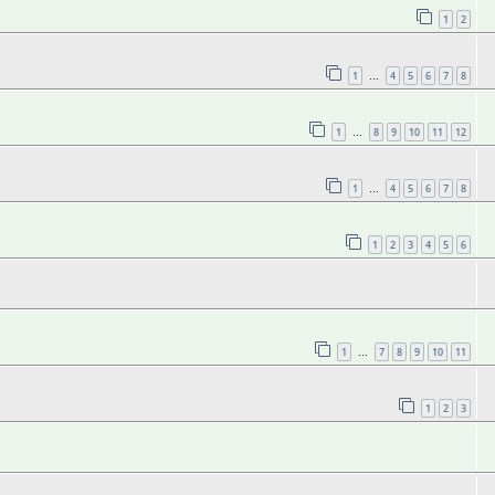
1
2
1
4
5
6
7
8
…
1
8
9
10
11
12
…
1
4
5
6
7
8
…
1
2
3
4
5
6
1
7
8
9
10
11
…
1
2
3