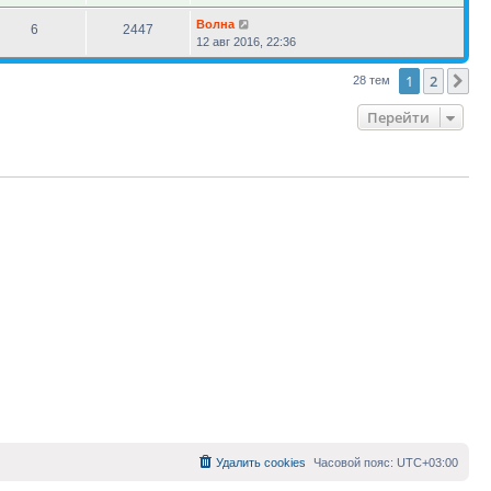
Волна
6
2447
12 авг 2016, 22:36
1
2
Сл
28 тем
Перейти
Удалить cookies
Часовой пояс:
UTC+03:00