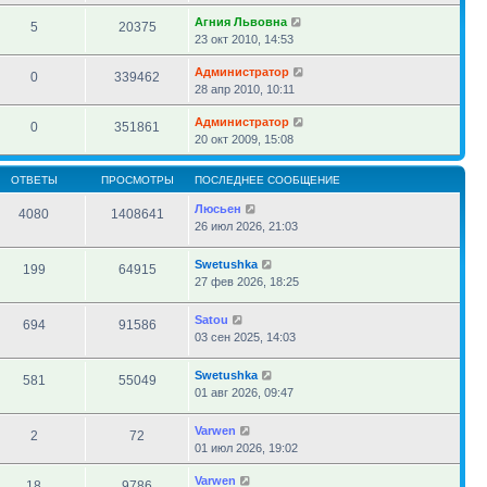
Агния Львовна
5
20375
23 окт 2010, 14:53
Администратор
0
339462
28 апр 2010, 10:11
Администратор
0
351861
20 окт 2009, 15:08
ОТВЕТЫ
ПРОСМОТРЫ
ПОСЛЕДНЕЕ СООБЩЕНИЕ
Люсьен
4080
1408641
26 июл 2026, 21:03
Swetushka
199
64915
27 фев 2026, 18:25
Satou
694
91586
03 сен 2025, 14:03
Swetushka
581
55049
01 авг 2026, 09:47
Varwen
2
72
01 июл 2026, 19:02
Varwen
18
9786