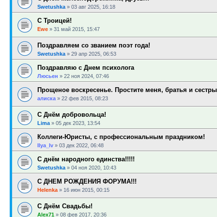
Swetushka
»
03 авг 2025, 16:18
С Троицей!
Ewe
»
31 май 2015, 15:47
Поздравляем со званием поэт года!
Swetushka
»
29 апр 2025, 06:53
Поздравляю с Днем психолога
Люсьен
»
22 ноя 2024, 07:46
Прощеное воскресенье. Простите меня, братья и сестры
алиска
»
22 фев 2015, 08:23
С Днём добровольца!
Lima
»
05 дек 2023, 13:54
Коллеги-Юристы, с профессиональным праздником!
Ilya_Iv
»
03 дек 2022, 06:48
С днём народного единства!!!!!
Swetushka
»
04 ноя 2020, 10:43
С ДНЕМ РОЖДЕНИЯ ФОРУМА!!!
Helenka
»
16 июн 2015, 00:15
С Днём Свадьбы!
Alex71
»
08 фев 2017, 20:36