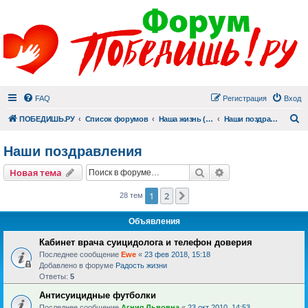
FAQ
Регистрация
Вход
П
ПОБЕДИШЬ.РУ
Список форумов
Наша жизнь (не всё же о суициде!)
Наши поздравления
Наши поздравления
Поиск
Расширенный пои
Новая тема
1
2
След.
28 тем
Объявления
Кабинет врача суицидолога и телефон доверия
Последнее сообщение
Ewe
«
23 фев 2018, 15:18
Добавлено в форуме
Радость жизни
Ответы:
5
Антисуицидные футболки
Последнее сообщение
Агния Львовна
«
23 окт 2010, 14:53