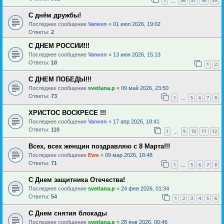
1
56
57
58
59
…
С днём дружбы!
Последнее сообщение
Varwen
«
01 июл 2026, 19:02
Ответы:
2
С ДНЕМ РОССИИ!!!
Последнее сообщение
Varwen
«
13 июн 2026, 15:13
Ответы:
18
1
2
С ДНЕМ ПОБЕДЫ!!!
Последнее сообщение
svetlana.p
«
09 май 2026, 23:50
Ответы:
73
1
5
6
7
8
…
ХРИСТОС ВОСКРЕСЕ !!!
Последнее сообщение
Varwen
«
17 апр 2026, 18:41
Ответы:
110
1
9
10
11
12
…
Всех, всех женщин поздравляю с 8 Марта!!!
Последнее сообщение
Ewe
«
09 мар 2026, 18:48
Ответы:
71
1
5
6
7
8
…
С Днем защитника Отечества!
Последнее сообщение
svetlana.p
«
24 фев 2026, 01:34
Ответы:
54
1
2
3
4
5
6
С Днем снятия блокады
Последнее сообщение
svetlana.p
«
28 янв 2026, 00:46