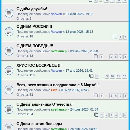
1
56
57
58
59
…
С днём дружбы!
Последнее сообщение
Varwen
«
01 июл 2026, 19:02
Ответы:
2
С ДНЕМ РОССИИ!!!
Последнее сообщение
Varwen
«
13 июн 2026, 15:13
Ответы:
18
1
2
С ДНЕМ ПОБЕДЫ!!!
Последнее сообщение
svetlana.p
«
09 май 2026, 23:50
Ответы:
73
1
5
6
7
8
…
ХРИСТОС ВОСКРЕСЕ !!!
Последнее сообщение
Varwen
«
17 апр 2026, 18:41
Ответы:
110
1
9
10
11
12
…
Всех, всех женщин поздравляю с 8 Марта!!!
Последнее сообщение
Ewe
«
09 мар 2026, 18:48
Ответы:
71
1
5
6
7
8
…
С Днем защитника Отечества!
Последнее сообщение
svetlana.p
«
24 фев 2026, 01:34
Ответы:
54
1
2
3
4
5
6
С Днем снятия блокады
Последнее сообщение
svetlana.p
«
28 янв 2026, 00:46