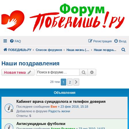
FAQ
Регистрация
Вход
П
ПОБЕДИШЬ.РУ
Список форумов
Наша жизнь (не всё же о суициде!)
Наши поздравления
Наши поздравления
Поиск
Расширенный пои
Новая тема
1
2
След.
28 тем
Объявления
Кабинет врача суицидолога и телефон доверия
Последнее сообщение
Ewe
«
23 фев 2018, 15:18
Добавлено в форуме
Радость жизни
Ответы:
5
Антисуицидные футболки
Последнее сообщение
Агния Львовна
«
23 окт 2010, 14:53