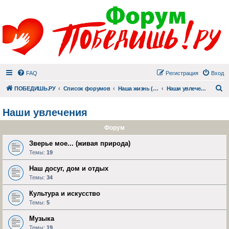
FAQ
Регистрация
Вход
П
ПОБЕДИШЬ.РУ
Список форумов
Наша жизнь (не всё же о суициде!)
Наши увлечения
Наши увлечения
Форум
Зверье мое... (живая природа)
Темы:
19
Наш досуг, дом и отдых
Темы:
34
Культура и искусство
Темы:
5
Музыка
Темы:
19