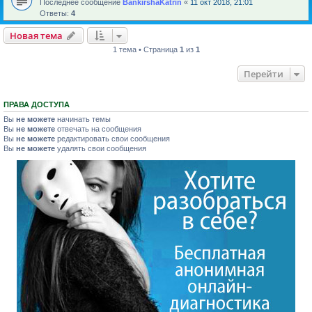
Последнее сообщение
BankirshaKatrin
«
11 окт 2018, 21:01
Ответы:
4
Новая тема
1 тема • Страница
1
из
1
Перейти
ПРАВА ДОСТУПА
Вы
не можете
начинать темы
Вы
не можете
отвечать на сообщения
Вы
не можете
редактировать свои сообщения
Вы
не можете
удалять свои сообщения