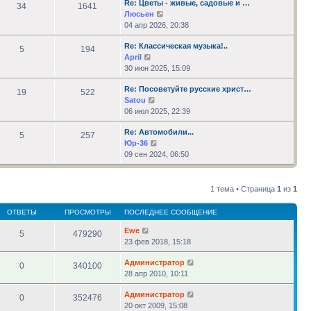
Re: Цветы - живые, садовые и …
сообщению
34
1641
Перейти
Люсьен
к
04 апр 2026, 20:38
последнему
Re: Классическая музыка!..
сообщению
5
194
Перейти
April
к
30 июн 2025, 15:09
последнему
Re: Посоветуйте русские христ…
сообщению
19
522
Перейти
Satou
к
06 июл 2025, 22:39
последнему
Re: Автомобили...
сообщению
5
257
Перейти
Юр-36
к
09 сен 2024, 06:50
последнему
сообщению
1 тема • Страница
1
из
1
ОТВЕТЫ
ПРОСМОТРЫ
ПОСЛЕДНЕЕ СООБЩЕНИЕ
Ewe
5
479290
23 фев 2018, 15:18
Администратор
0
340100
28 апр 2010, 10:11
Администратор
0
352476
20 окт 2009, 15:08