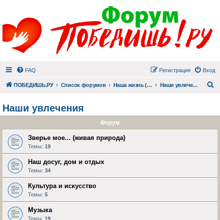
FAQ
Регистрация
Вход
П
ПОБЕДИШЬ.РУ
Список форумов
Наша жизнь (не всё же о суициде!)
Наши увлечения
Наши увлечения
Форум
Зверье мое... (живая природа)
Темы:
19
Наш досуг, дом и отдых
Темы:
34
Культура и искусство
Темы:
5
Музыка
Темы:
19