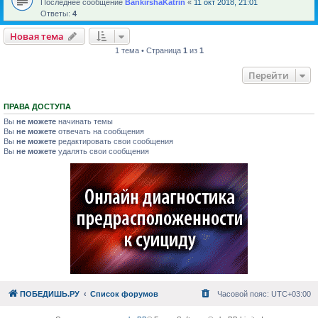
Последнее сообщение
BankirshaKatrin
«
11 окт 2018, 21:01
Ответы:
4
Новая тема
1 тема • Страница
1
из
1
Перейти
ПРАВА ДОСТУПА
Вы
не можете
начинать темы
Вы
не можете
отвечать на сообщения
Вы
не можете
редактировать свои сообщения
Вы
не можете
удалять свои сообщения
ПОБЕДИШЬ.РУ
Список форумов
Часовой пояс:
UTC+03:00