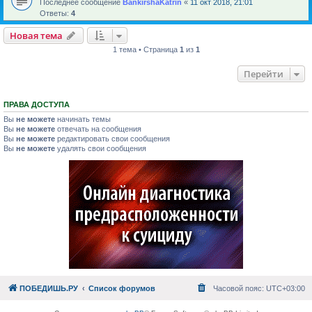
Последнее сообщение
BankirshaKatrin
«
11 окт 2018, 21:01
Ответы:
4
Новая тема
1 тема • Страница
1
из
1
Перейти
ПРАВА ДОСТУПА
Вы
не можете
начинать темы
Вы
не можете
отвечать на сообщения
Вы
не можете
редактировать свои сообщения
Вы
не можете
удалять свои сообщения
ПОБЕДИШЬ.РУ
Список форумов
Часовой пояс:
UTC+03:00