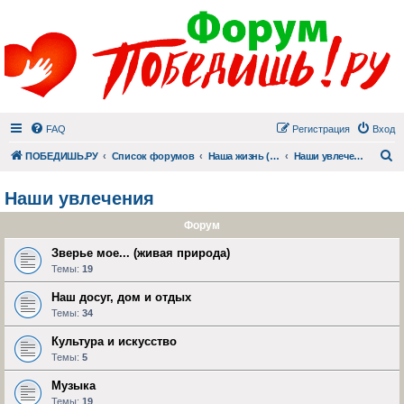
FAQ
Регистрация
Вход
П
ПОБЕДИШЬ.РУ
Список форумов
Наша жизнь (не всё же о суициде!)
Наши увлечения
Наши увлечения
Форум
Зверье мое... (живая природа)
Темы:
19
Наш досуг, дом и отдых
Темы:
34
Культура и искусство
Темы:
5
Музыка
Темы:
19