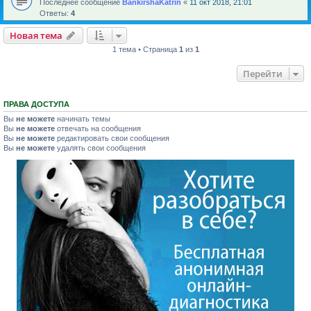
Последнее сообщение
BankirshaKatrin
«
11 окт 2018, 21:01
Ответы:
4
Новая тема
1 тема • Страница
1
из
1
Перейти
ПРАВА ДОСТУПА
Вы
не можете
начинать темы
Вы
не можете
отвечать на сообщения
Вы
не можете
редактировать свои сообщения
Вы
не можете
удалять свои сообщения