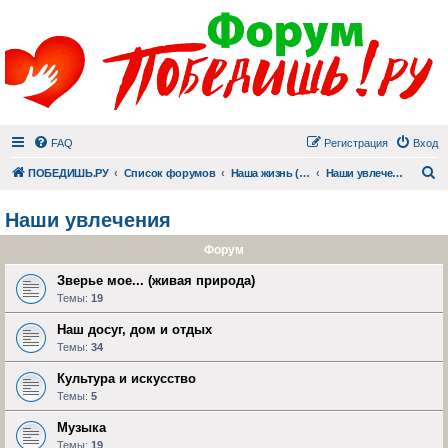
FAQ
Регистрация
Вход
П
ПОБЕДИШЬ.РУ
Список форумов
Наша жизнь (не всё же о суициде!)
Наши увлечения
Наши увлечения
Форум
Зверье мое... (живая природа)
Темы:
19
Наш досуг, дом и отдых
Темы:
34
Культура и искусство
Темы:
5
Музыка
Темы:
19