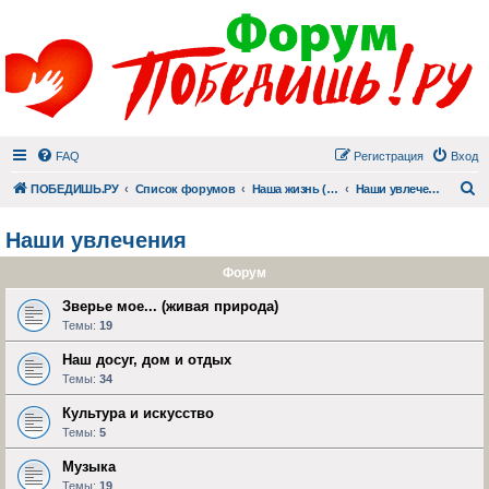
FAQ
Регистрация
Вход
П
ПОБЕДИШЬ.РУ
Список форумов
Наша жизнь (не всё же о суициде!)
Наши увлечения
Наши увлечения
Форум
Зверье мое... (живая природа)
Темы:
19
Наш досуг, дом и отдых
Темы:
34
Культура и искусство
Темы:
5
Музыка
Темы:
19