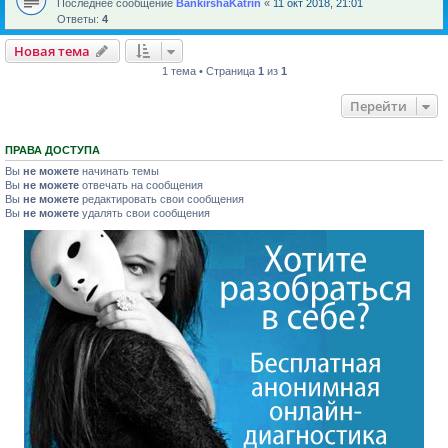
Последнее сообщение
BankirshaKatrin
«
11 окт 2018, 21:01
Ответы:
4
Новая тема
1 тема • Страница
1
из
1
Перейти
ПРАВА ДОСТУПА
Вы
не можете
начинать темы
Вы
не можете
отвечать на сообщения
Вы
не можете
редактировать свои сообщения
Вы
не можете
удалять свои сообщения