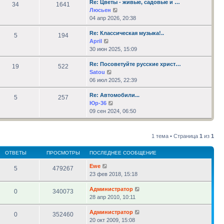
Re: Цветы - живые, садовые и …
сообщению
34
1641
Перейти
Люсьен
к
04 апр 2026, 20:38
последнему
Re: Классическая музыка!..
сообщению
5
194
Перейти
April
к
30 июн 2025, 15:09
последнему
Re: Посоветуйте русские христ…
сообщению
19
522
Перейти
Satou
к
06 июл 2025, 22:39
последнему
Re: Автомобили...
сообщению
5
257
Перейти
Юр-36
к
09 сен 2024, 06:50
последнему
сообщению
1 тема • Страница
1
из
1
ОТВЕТЫ
ПРОСМОТРЫ
ПОСЛЕДНЕЕ СООБЩЕНИЕ
Ewe
5
479267
23 фев 2018, 15:18
Администратор
0
340073
28 апр 2010, 10:11
Администратор
0
352460
20 окт 2009, 15:08