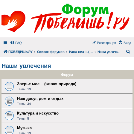
FAQ
Регистрация
Вход
П
ПОБЕДИШЬ.РУ
Список форумов
Наша жизнь (не всё же о суициде!)
Наши увлечения
Наши увлечения
Форум
Зверье мое... (живая природа)
Темы:
19
Наш досуг, дом и отдых
Темы:
34
Культура и искусство
Темы:
5
Музыка
Темы:
19