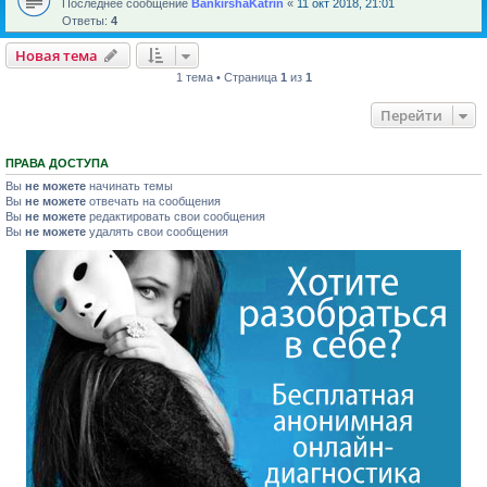
Последнее сообщение
BankirshaKatrin
«
11 окт 2018, 21:01
Ответы:
4
Новая тема
1 тема • Страница
1
из
1
Перейти
ПРАВА ДОСТУПА
Вы
не можете
начинать темы
Вы
не можете
отвечать на сообщения
Вы
не можете
редактировать свои сообщения
Вы
не можете
удалять свои сообщения