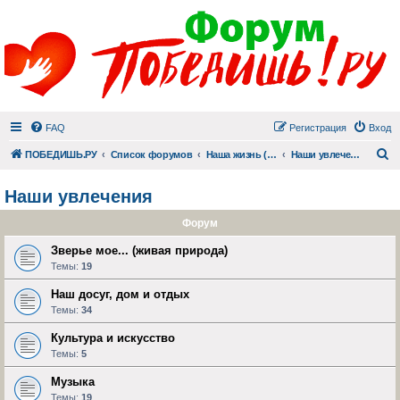
FAQ
Регистрация
Вход
П
ПОБЕДИШЬ.РУ
Список форумов
Наша жизнь (не всё же о суициде!)
Наши увлечения
Наши увлечения
Форум
Зверье мое... (живая природа)
Темы:
19
Наш досуг, дом и отдых
Темы:
34
Культура и искусство
Темы:
5
Музыка
Темы:
19