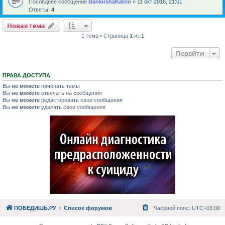
Последнее сообщение
BankirshaKatrin
«
11 окт 2018, 21:01
Ответы:
4
Новая тема
1 тема • Страница
1
из
1
Перейти
ПРАВА ДОСТУПА
Вы
не можете
начинать темы
Вы
не можете
отвечать на сообщения
Вы
не можете
редактировать свои сообщения
Вы
не можете
удалять свои сообщения
ПОБЕДИШЬ.РУ
Список форумов
Часовой пояс:
UTC+03:00