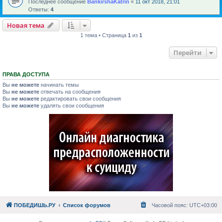
Последнее сообщение
BankirshaKatrin
«
11 окт 2018, 21:01
Ответы:
4
Новая тема
1 тема • Страница
1
из
1
Перейти
ПРАВА ДОСТУПА
Вы
не можете
начинать темы
Вы
не можете
отвечать на сообщения
Вы
не можете
редактировать свои сообщения
Вы
не можете
удалять свои сообщения
ПОБЕДИШЬ.РУ
Список форумов
Часовой пояс:
UTC+03:00