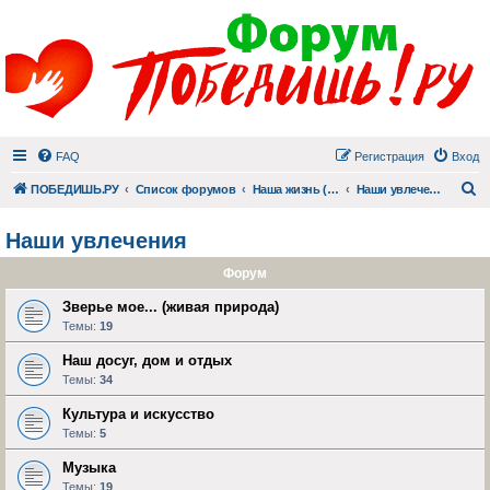
FAQ
Регистрация
Вход
П
ПОБЕДИШЬ.РУ
Список форумов
Наша жизнь (не всё же о суициде!)
Наши увлечения
Наши увлечения
Форум
Зверье мое... (живая природа)
Темы:
19
Наш досуг, дом и отдых
Темы:
34
Культура и искусство
Темы:
5
Музыка
Темы:
19