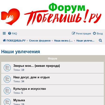
FAQ
Регистрация
Вход
П
ПОБЕДИШЬ.РУ
Список форумов
Наша жизнь (не всё же о суициде!)
Наши увлечения
Наши увлечения
Форум
Зверье мое... (живая природа)
Темы:
19
Наш досуг, дом и отдых
Темы:
34
Культура и искусство
Темы:
5
Музыка
Темы:
19