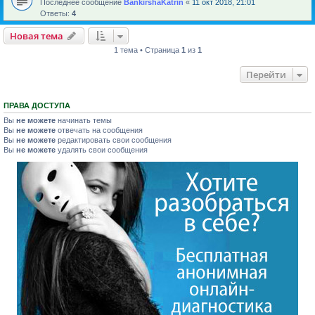
Последнее сообщение
BankirshaKatrin
«
11 окт 2018, 21:01
Ответы:
4
Новая тема
1 тема • Страница
1
из
1
Перейти
ПРАВА ДОСТУПА
Вы
не можете
начинать темы
Вы
не можете
отвечать на сообщения
Вы
не можете
редактировать свои сообщения
Вы
не можете
удалять свои сообщения