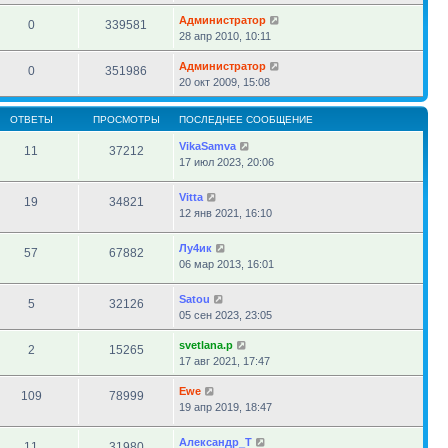
Администратор
0
339581
28 апр 2010, 10:11
Администратор
0
351986
20 окт 2009, 15:08
ОТВЕТЫ
ПРОСМОТРЫ
ПОСЛЕДНЕЕ СООБЩЕНИЕ
VikaSamva
11
37212
17 июл 2023, 20:06
Vitta
19
34821
12 янв 2021, 16:10
Лу4ик
57
67882
06 мар 2013, 16:01
Satou
5
32126
05 сен 2023, 23:05
svetlana.p
2
15265
17 авг 2021, 17:47
Ewe
109
78999
19 апр 2019, 18:47
Александр_Т
11
31980