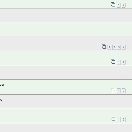
1
2
1
2
3
4
1
2
ов
1
2
ке
1
2