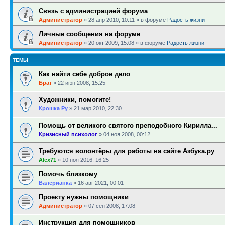
Связь с администрацией форума
Администратор
»
28 апр 2010, 10:11
» в форуме
Радость жизни
Личные сообщения на форуме
Администратор
»
20 окт 2009, 15:08
» в форуме
Радость жизни
ТЕМЫ
Как найти себе доброе дело
Брат
»
22 июн 2008, 15:25
Художники, помогите!
Крошка Ру
»
21 мар 2010, 22:30
Помощь от великого святого преподобного Кирилла...
Кризисный психолог
»
04 ноя 2008, 00:12
Требуются волонтёры для работы на сайте Азбука.ру
Alex71
»
10 ноя 2016, 16:25
Помочь близкому
Валерианка
»
16 авг 2021, 00:01
Проекту нужны помощники
Администратор
»
07 сен 2008, 17:08
Инструкция для помощников