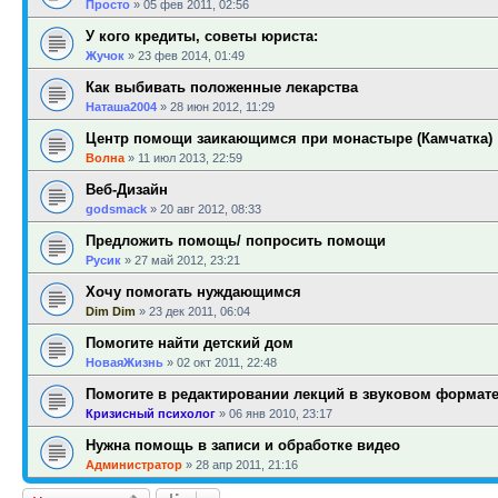
Просто
»
05 фев 2011, 02:56
У кого кредиты, советы юриста:
Жучок
»
23 фев 2014, 01:49
Как выбивать положенные лекарства
Наташа2004
»
28 июн 2012, 11:29
Центр помощи заикающимся при монастыре (Камчатка)
Волна
»
11 июл 2013, 22:59
Веб-Дизайн
godsmack
»
20 авг 2012, 08:33
Предложить помощь/ попросить помощи
Русик
»
27 май 2012, 23:21
Хочу помогать нуждающимся
Dim Dim
»
23 дек 2011, 06:04
Помогите найти детский дом
НоваяЖизнь
»
02 окт 2011, 22:48
Помогите в редактировании лекций в звуковом формат
Кризисный психолог
»
06 янв 2010, 23:17
Нужна помощь в записи и обработке видео
Администратор
»
28 апр 2011, 21:16