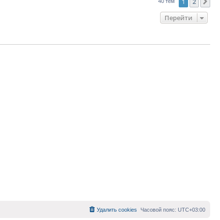
1
2
Сл
40 тем
Перейти
Удалить cookies
Часовой пояс:
UTC+03:00