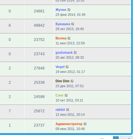
03 сен 2014, 10:53
Жучок
0
24661
23 фев 2014, 01:49
Букашка
6
49842
29 окт 2013, 18:40
Волна
0
23752
11 июл 2013, 22:59
godsmack
0
23743
20 авг 2012, 08:33
Vogel
2
27846
19 июл 2012, 01:17
Dim Dim
2
25339
23 дек 2011, 07:51
Снег
2
24598
10 окт 2011, 03:11
rabbit
7
25672
12 июл 2011, 20:14
Администратор
1
23737
09 июн 2011, 10:48