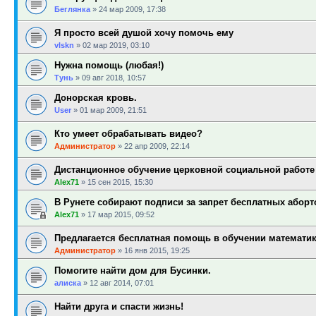
Беглянка
»
24 мар 2009, 17:38
Я просто всей душой хочу помочь ему
vlskn
»
02 мар 2019, 03:10
Нужна помощь (любая!)
Тунь
»
09 авг 2018, 10:57
Донорская кровь.
User
»
01 мар 2009, 21:51
Кто умеет обрабатывать видео?
Администратор
»
22 апр 2009, 22:14
Дистанционное обучение церковной социальной работе
Alex71
»
15 сен 2015, 15:30
В Рунете собирают подписи за запрет бесплатных аборт
Alex71
»
17 мар 2015, 09:52
Предлагается бесплатная помощь в обучении математи
Администратор
»
16 янв 2015, 19:25
Помогите найти дом для Бусинки.
алиска
»
12 авг 2014, 07:01
Найти друга и спасти жизнь!