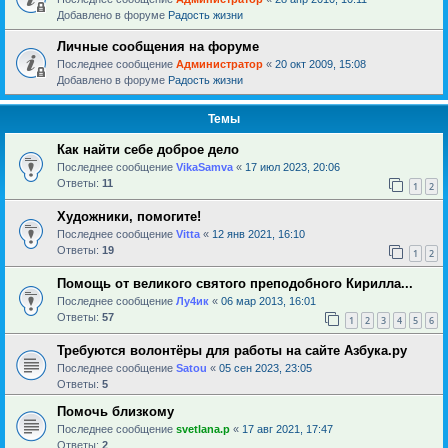
Добавлено в форуме
Радость жизни
Личные сообщения на форуме
Последнее сообщение
Администратор
«
20 окт 2009, 15:08
Добавлено в форуме
Радость жизни
Темы
Как найти себе доброе дело
Последнее сообщение
VikaSamva
«
17 июл 2023, 20:06
Ответы:
11
1
2
Художники, помогите!
Последнее сообщение
Vitta
«
12 янв 2021, 16:10
Ответы:
19
1
2
Помощь от великого святого преподобного Кирилла...
Последнее сообщение
Лу4ик
«
06 мар 2013, 16:01
Ответы:
57
1
2
3
4
5
6
Требуются волонтёры для работы на сайте Азбука.ру
Последнее сообщение
Satou
«
05 сен 2023, 23:05
Ответы:
5
Помочь близкому
Последнее сообщение
svetlana.p
«
17 авг 2021, 17:47
Ответы:
2