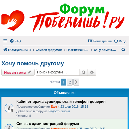
FAQ
Регистрация
Вход
П
ПОБЕДИШЬ.РУ
Список форумов
Практический раздел
Хочу помочь другому
Хочу помочь другому
Поиск
Расширенный пои
Новая тема
1
2
След.
40 тем
Объявления
Кабинет врача суицидолога и телефон доверия
Последнее сообщение
Ewe
«
23 фев 2018, 15:18
Добавлено в форуме
Радость жизни
Ответы:
5
Связь с администрацией форума
Последнее сообщение
Администратор
«
28 апр 2010, 10:11