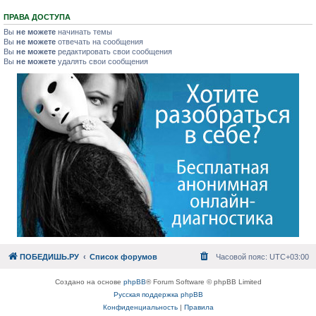
ПРАВА ДОСТУПА
Вы
не можете
начинать темы
Вы
не можете
отвечать на сообщения
Вы
не можете
редактировать свои сообщения
Вы
не можете
удалять свои сообщения
ПОБЕДИШЬ.РУ
Список форумов
Часовой пояс:
UTC+03:00
Создано на основе
phpBB
® Forum Software © phpBB Limited
Русская поддержка phpBB
Конфиденциальность
|
Правила