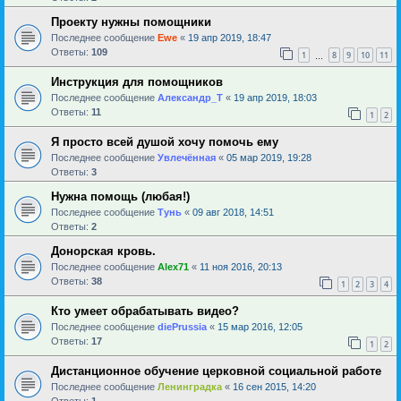
Проекту нужны помощники
Последнее сообщение
Ewe
«
19 апр 2019, 18:47
Ответы:
109
1
8
9
10
11
…
Инструкция для помощников
Последнее сообщение
Александр_Т
«
19 апр 2019, 18:03
Ответы:
11
1
2
Я просто всей душой хочу помочь ему
Последнее сообщение
Увлечённая
«
05 мар 2019, 19:28
Ответы:
3
Нужна помощь (любая!)
Последнее сообщение
Тунь
«
09 авг 2018, 14:51
Ответы:
2
Донорская кровь.
Последнее сообщение
Alex71
«
11 ноя 2016, 20:13
Ответы:
38
1
2
3
4
Кто умеет обрабатывать видео?
Последнее сообщение
diePrussia
«
15 мар 2016, 12:05
Ответы:
17
1
2
Дистанционное обучение церковной социальной работе
Последнее сообщение
Ленинградка
«
16 сен 2015, 14:20
Ответы:
1