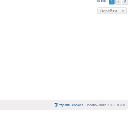
1
2
Сл
40 тем
Перейти
Удалить cookies
Часовой пояс:
UTC+03:00