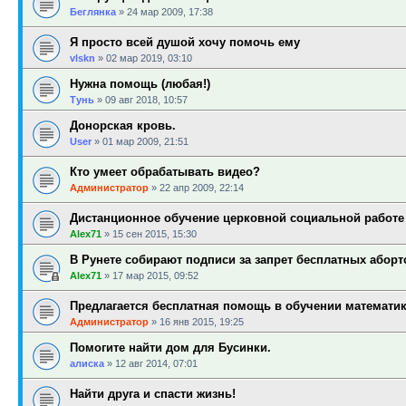
Беглянка
»
24 мар 2009, 17:38
Я просто всей душой хочу помочь ему
vlskn
»
02 мар 2019, 03:10
Нужна помощь (любая!)
Тунь
»
09 авг 2018, 10:57
Донорская кровь.
User
»
01 мар 2009, 21:51
Кто умеет обрабатывать видео?
Администратор
»
22 апр 2009, 22:14
Дистанционное обучение церковной социальной работе
Alex71
»
15 сен 2015, 15:30
В Рунете собирают подписи за запрет бесплатных аборт
Alex71
»
17 мар 2015, 09:52
Предлагается бесплатная помощь в обучении математи
Администратор
»
16 янв 2015, 19:25
Помогите найти дом для Бусинки.
алиска
»
12 авг 2014, 07:01
Найти друга и спасти жизнь!