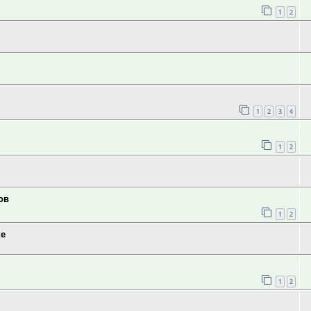
1
2
1
2
3
4
1
2
ов
1
2
ке
1
2