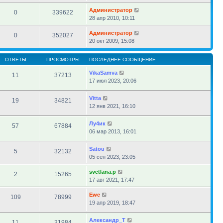
Администратор
0
339622
28 апр 2010, 10:11
Администратор
0
352027
20 окт 2009, 15:08
ОТВЕТЫ
ПРОСМОТРЫ
ПОСЛЕДНЕЕ СООБЩЕНИЕ
VikaSamva
11
37213
17 июл 2023, 20:06
Vitta
19
34821
12 янв 2021, 16:10
Лу4ик
57
67884
06 мар 2013, 16:01
Satou
5
32132
05 сен 2023, 23:05
svetlana.p
2
15265
17 авг 2021, 17:47
Ewe
109
78999
19 апр 2019, 18:47
Александр_Т
11
31984