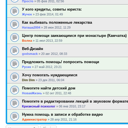
Просто
»
05 фев 2011, 02:56
У кого кредиты, советы юриста:
Жучок
»
23 фев 2014, 01:49
Как выбивать положенные лекарства
Наташа2004
»
28 июн 2012, 11:29
Центр помощи заикающимся при монастыре (Камчатка)
Волна
»
11 июл 2013, 22:59
Веб-Дизайн
godsmack
»
20 авг 2012, 08:33
Предложить помощь/ попросить помощи
Русик
»
27 май 2012, 23:21
Хочу помогать нуждающимся
Dim Dim
»
23 дек 2011, 06:04
Помогите найти детский дом
НоваяЖизнь
»
02 окт 2011, 22:48
Помогите в редактировании лекций в звуковом формат
Кризисный психолог
»
06 янв 2010, 23:17
Нужна помощь в записи и обработке видео
Администратор
»
28 апр 2011, 21:16