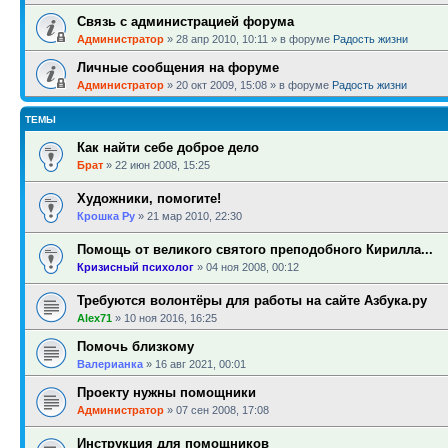
Связь с администрацией форума
Администратор
»
28 апр 2010, 10:11
» в форуме
Радость жизни
Личные сообщения на форуме
Администратор
»
20 окт 2009, 15:08
» в форуме
Радость жизни
ТЕМЫ
Как найти себе доброе дело
Брат
»
22 июн 2008, 15:25
Художники, помогите!
Крошка Ру
»
21 мар 2010, 22:30
Помощь от великого святого преподобного Кирилла...
Кризисный психолог
»
04 ноя 2008, 00:12
Требуются волонтёры для работы на сайте Азбука.ру
Alex71
»
10 ноя 2016, 16:25
Помочь близкому
Валерианка
»
16 авг 2021, 00:01
Проекту нужны помощники
Администратор
»
07 сен 2008, 17:08
Инструкция для помощников