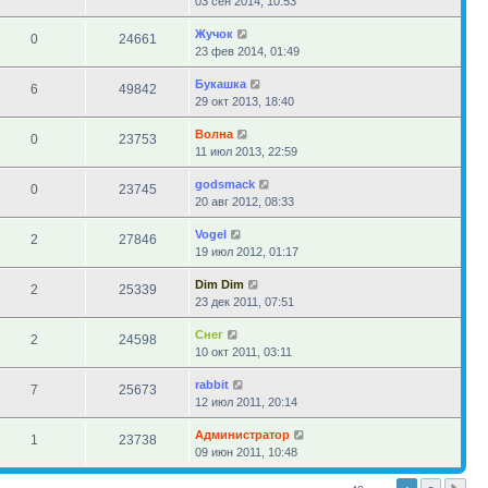
03 сен 2014, 10:53
Жучок
0
24661
23 фев 2014, 01:49
Букашка
6
49842
29 окт 2013, 18:40
Волна
0
23753
11 июл 2013, 22:59
godsmack
0
23745
20 авг 2012, 08:33
Vogel
2
27846
19 июл 2012, 01:17
Dim Dim
2
25339
23 дек 2011, 07:51
Снег
2
24598
10 окт 2011, 03:11
rabbit
7
25673
12 июл 2011, 20:14
Администратор
1
23738
09 июн 2011, 10:48