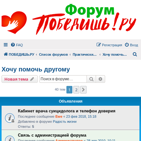
FAQ
Регистрация
Вход
П
ПОБЕДИШЬ.РУ
Список форумов
Практический раздел
Хочу помочь другому
Хочу помочь другому
Поиск
Расширенный пои
Новая тема
1
2
След.
40 тем
Объявления
Кабинет врача суицидолога и телефон доверия
Последнее сообщение
Ewe
«
23 фев 2018, 15:18
Добавлено в форуме
Радость жизни
Ответы:
5
Связь с администрацией форума
Последнее сообщение
Администратор
«
28 апр 2010, 10:11