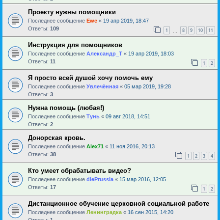
Проекту нужны помощники
Последнее сообщение
Ewe
«
19 апр 2019, 18:47
Ответы:
109
1
8
9
10
11
…
Инструкция для помощников
Последнее сообщение
Александр_Т
«
19 апр 2019, 18:03
Ответы:
11
1
2
Я просто всей душой хочу помочь ему
Последнее сообщение
Увлечённая
«
05 мар 2019, 19:28
Ответы:
3
Нужна помощь (любая!)
Последнее сообщение
Тунь
«
09 авг 2018, 14:51
Ответы:
2
Донорская кровь.
Последнее сообщение
Alex71
«
11 ноя 2016, 20:13
Ответы:
38
1
2
3
4
Кто умеет обрабатывать видео?
Последнее сообщение
diePrussia
«
15 мар 2016, 12:05
Ответы:
17
1
2
Дистанционное обучение церковной социальной работе
Последнее сообщение
Ленинградка
«
16 сен 2015, 14:20
Ответы:
1