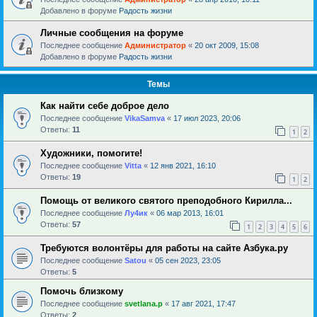
Добавлено в форуме
Радость жизни
Личные сообщения на форуме
Последнее сообщение
Администратор
«
20 окт 2009, 15:08
Добавлено в форуме
Радость жизни
Темы
Как найти себе доброе дело
Последнее сообщение
VikaSamva
«
17 июл 2023, 20:06
Ответы:
11
1
2
Художники, помогите!
Последнее сообщение
Vitta
«
12 янв 2021, 16:10
Ответы:
19
1
2
Помощь от великого святого преподобного Кирилла...
Последнее сообщение
Лу4ик
«
06 мар 2013, 16:01
Ответы:
57
1
2
3
4
5
6
Требуются волонтёры для работы на сайте Азбука.ру
Последнее сообщение
Satou
«
05 сен 2023, 23:05
Ответы:
5
Помочь близкому
Последнее сообщение
svetlana.p
«
17 авг 2021, 17:47
Ответы:
2