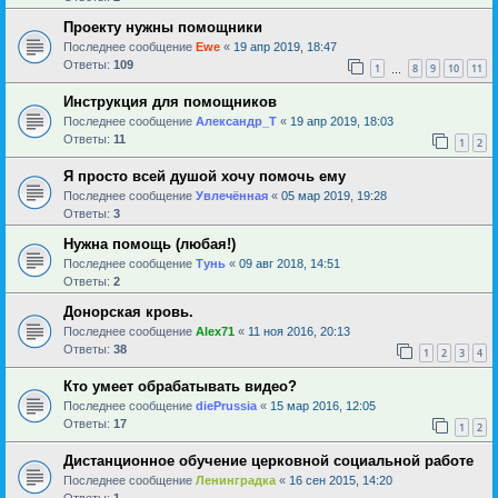
Проекту нужны помощники
Последнее сообщение
Ewe
«
19 апр 2019, 18:47
Ответы:
109
1
8
9
10
11
…
Инструкция для помощников
Последнее сообщение
Александр_Т
«
19 апр 2019, 18:03
Ответы:
11
1
2
Я просто всей душой хочу помочь ему
Последнее сообщение
Увлечённая
«
05 мар 2019, 19:28
Ответы:
3
Нужна помощь (любая!)
Последнее сообщение
Тунь
«
09 авг 2018, 14:51
Ответы:
2
Донорская кровь.
Последнее сообщение
Alex71
«
11 ноя 2016, 20:13
Ответы:
38
1
2
3
4
Кто умеет обрабатывать видео?
Последнее сообщение
diePrussia
«
15 мар 2016, 12:05
Ответы:
17
1
2
Дистанционное обучение церковной социальной работе
Последнее сообщение
Ленинградка
«
16 сен 2015, 14:20
Ответы:
1