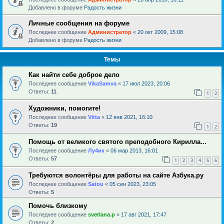
Добавлено в форуме
Радость жизни
Личные сообщения на форуме
Последнее сообщение
Администратор
«
20 окт 2009, 15:08
Добавлено в форуме
Радость жизни
Темы
Как найти себе доброе дело
Последнее сообщение
VikaSamva
«
17 июл 2023, 20:06
Ответы:
11
1
2
Художники, помогите!
Последнее сообщение
Vitta
«
12 янв 2021, 16:10
Ответы:
19
1
2
Помощь от великого святого преподобного Кирилла...
Последнее сообщение
Лу4ик
«
06 мар 2013, 16:01
Ответы:
57
1
2
3
4
5
6
Требуются волонтёры для работы на сайте Азбука.ру
Последнее сообщение
Satou
«
05 сен 2023, 23:05
Ответы:
5
Помочь близкому
Последнее сообщение
svetlana.p
«
17 авг 2021, 17:47
Ответы:
2