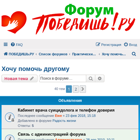
FAQ
Регистрация
Вход
П
ПОБЕДИШЬ.РУ
Список форумов
Практический раздел
Хочу помочь другому
Хочу помочь другому
Поиск
Расширенный пои
Новая тема
1
2
След.
40 тем
Объявления
Кабинет врача суицидолога и телефон доверия
Последнее сообщение
Ewe
«
23 фев 2018, 15:18
Добавлено в форуме
Радость жизни
Ответы:
5
Связь с администрацией форума
Последнее сообщение
Администратор
«
28 апр 2010, 10:11