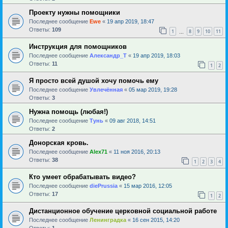
Проекту нужны помощники
Последнее сообщение
Ewe
«
19 апр 2019, 18:47
Ответы:
109
1
8
9
10
11
…
Инструкция для помощников
Последнее сообщение
Александр_Т
«
19 апр 2019, 18:03
Ответы:
11
1
2
Я просто всей душой хочу помочь ему
Последнее сообщение
Увлечённая
«
05 мар 2019, 19:28
Ответы:
3
Нужна помощь (любая!)
Последнее сообщение
Тунь
«
09 авг 2018, 14:51
Ответы:
2
Донорская кровь.
Последнее сообщение
Alex71
«
11 ноя 2016, 20:13
Ответы:
38
1
2
3
4
Кто умеет обрабатывать видео?
Последнее сообщение
diePrussia
«
15 мар 2016, 12:05
Ответы:
17
1
2
Дистанционное обучение церковной социальной работе
Последнее сообщение
Ленинградка
«
16 сен 2015, 14:20
Ответы:
1