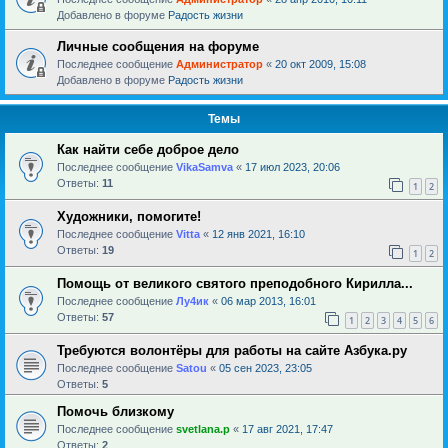
Добавлено в форуме
Радость жизни
Личные сообщения на форуме
Последнее сообщение
Администратор
«
20 окт 2009, 15:08
Добавлено в форуме
Радость жизни
Темы
Как найти себе доброе дело
Последнее сообщение
VikaSamva
«
17 июл 2023, 20:06
Ответы:
11
1
2
Художники, помогите!
Последнее сообщение
Vitta
«
12 янв 2021, 16:10
Ответы:
19
1
2
Помощь от великого святого преподобного Кирилла...
Последнее сообщение
Лу4ик
«
06 мар 2013, 16:01
Ответы:
57
1
2
3
4
5
6
Требуются волонтёры для работы на сайте Азбука.ру
Последнее сообщение
Satou
«
05 сен 2023, 23:05
Ответы:
5
Помочь близкому
Последнее сообщение
svetlana.p
«
17 авг 2021, 17:47
Ответы:
2