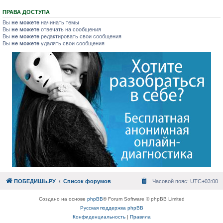
ПРАВА ДОСТУПА
Вы
не можете
начинать темы
Вы
не можете
отвечать на сообщения
Вы
не можете
редактировать свои сообщения
Вы
не можете
удалять свои сообщения
ПОБЕДИШЬ.РУ
Список форумов
Часовой пояс:
UTC+03:00
Создано на основе
phpBB
® Forum Software © phpBB Limited
Русская поддержка phpBB
Конфиденциальность
|
Правила