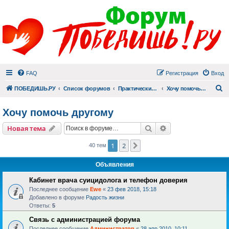
FAQ
Регистрация
Вход
П
ПОБЕДИШЬ.РУ
Список форумов
Практический раздел
Хочу помочь другому
Хочу помочь другому
Поиск
Расширенный пои
Новая тема
1
2
След.
40 тем
Объявления
Кабинет врача суицидолога и телефон доверия
Последнее сообщение
Ewe
«
23 фев 2018, 15:18
Добавлено в форуме
Радость жизни
Ответы:
5
Связь с администрацией форума
Последнее сообщение
Администратор
«
28 апр 2010, 10:11