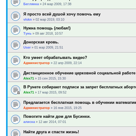
Беглянка
»
24 мар 2009, 17:38
Я просто всей душой хочу помочь ему
vlskn
»
02 мар 2019, 03:10
Нужна помощь (любая!)
Тунь
»
09 авг 2018, 10:57
Донорская кровь.
User
»
01 мар 2009, 21:51
Кто умеет обрабатывать видео?
Администратор
»
22 апр 2009, 22:14
Дистанционное обучение церковной социальной работе
Alex71
»
15 сен 2015, 15:30
В Рунете собирают подписи за запрет бесплатных аборт
Alex71
»
17 мар 2015, 09:52
Предлагается бесплатная помощь в обучении математи
Администратор
»
16 янв 2015, 19:25
Помогите найти дом для Бусинки.
алиска
»
12 авг 2014, 07:01
Найти друга и спасти жизнь!