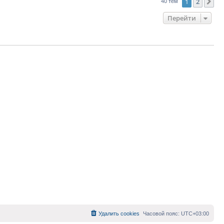
1
2
Сл
40 тем
Перейти
Удалить cookies
Часовой пояс:
UTC+03:00