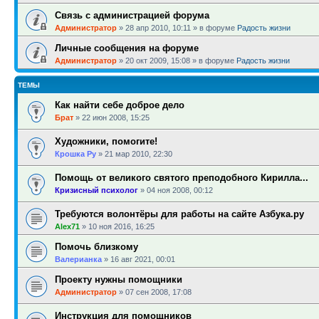
Связь с администрацией форума
Администратор
»
28 апр 2010, 10:11
» в форуме
Радость жизни
Личные сообщения на форуме
Администратор
»
20 окт 2009, 15:08
» в форуме
Радость жизни
ТЕМЫ
Как найти себе доброе дело
Брат
»
22 июн 2008, 15:25
Художники, помогите!
Крошка Ру
»
21 мар 2010, 22:30
Помощь от великого святого преподобного Кирилла...
Кризисный психолог
»
04 ноя 2008, 00:12
Требуются волонтёры для работы на сайте Азбука.ру
Alex71
»
10 ноя 2016, 16:25
Помочь близкому
Валерианка
»
16 авг 2021, 00:01
Проекту нужны помощники
Администратор
»
07 сен 2008, 17:08
Инструкция для помощников