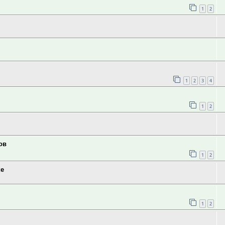
1
2
1
2
3
4
1
2
ов
1
2
ке
1
2