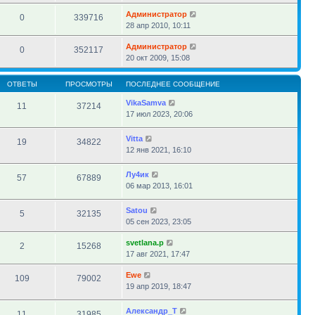
Администратор
0
339716
28 апр 2010, 10:11
Администратор
0
352117
20 окт 2009, 15:08
ОТВЕТЫ
ПРОСМОТРЫ
ПОСЛЕДНЕЕ СООБЩЕНИЕ
VikaSamva
11
37214
17 июл 2023, 20:06
Vitta
19
34822
12 янв 2021, 16:10
Лу4ик
57
67889
06 мар 2013, 16:01
Satou
5
32135
05 сен 2023, 23:05
svetlana.p
2
15268
17 авг 2021, 17:47
Ewe
109
79002
19 апр 2019, 18:47
Александр_Т
11
31985