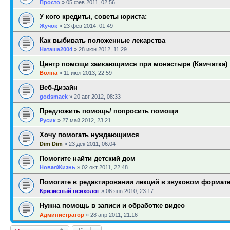
Просто
»
05 фев 2011, 02:56
У кого кредиты, советы юриста:
Жучок
»
23 фев 2014, 01:49
Как выбивать положенные лекарства
Наташа2004
»
28 июн 2012, 11:29
Центр помощи заикающимся при монастыре (Камчатка)
Волна
»
11 июл 2013, 22:59
Веб-Дизайн
godsmack
»
20 авг 2012, 08:33
Предложить помощь/ попросить помощи
Русик
»
27 май 2012, 23:21
Хочу помогать нуждающимся
Dim Dim
»
23 дек 2011, 06:04
Помогите найти детский дом
НоваяЖизнь
»
02 окт 2011, 22:48
Помогите в редактировании лекций в звуковом формат
Кризисный психолог
»
06 янв 2010, 23:17
Нужна помощь в записи и обработке видео
Администратор
»
28 апр 2011, 21:16