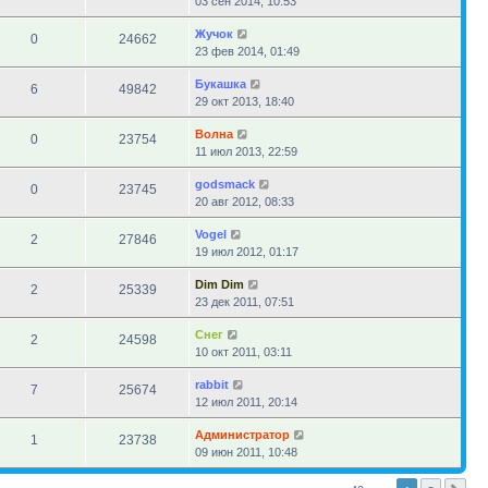
03 сен 2014, 10:53
Жучок
0
24662
23 фев 2014, 01:49
Букашка
6
49842
29 окт 2013, 18:40
Волна
0
23754
11 июл 2013, 22:59
godsmack
0
23745
20 авг 2012, 08:33
Vogel
2
27846
19 июл 2012, 01:17
Dim Dim
2
25339
23 дек 2011, 07:51
Снег
2
24598
10 окт 2011, 03:11
rabbit
7
25674
12 июл 2011, 20:14
Администратор
1
23738
09 июн 2011, 10:48