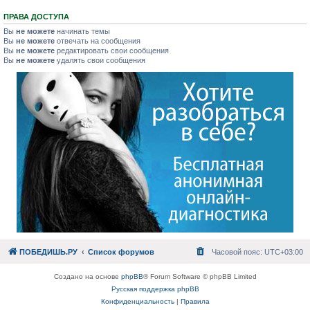
ПРАВА ДОСТУПА
Вы
не можете
начинать темы
Вы
не можете
отвечать на сообщения
Вы
не можете
редактировать свои сообщения
Вы
не можете
удалять свои сообщения
ПОБЕДИШЬ.РУ
Список форумов
Часовой пояс:
UTC+03:00
Создано на основе
phpBB
® Forum Software © phpBB Limited
Русская поддержка phpBB
Конфиденциальность
|
Правила