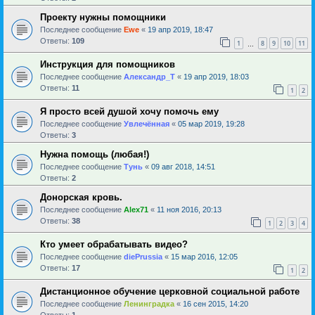
Проекту нужны помощники
Последнее сообщение
Ewe
«
19 апр 2019, 18:47
Ответы:
109
1
8
9
10
11
…
Инструкция для помощников
Последнее сообщение
Александр_Т
«
19 апр 2019, 18:03
Ответы:
11
1
2
Я просто всей душой хочу помочь ему
Последнее сообщение
Увлечённая
«
05 мар 2019, 19:28
Ответы:
3
Нужна помощь (любая!)
Последнее сообщение
Тунь
«
09 авг 2018, 14:51
Ответы:
2
Донорская кровь.
Последнее сообщение
Alex71
«
11 ноя 2016, 20:13
Ответы:
38
1
2
3
4
Кто умеет обрабатывать видео?
Последнее сообщение
diePrussia
«
15 мар 2016, 12:05
Ответы:
17
1
2
Дистанционное обучение церковной социальной работе
Последнее сообщение
Ленинградка
«
16 сен 2015, 14:20
Ответы:
1