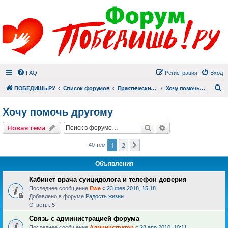
FAQ
Регистрация
Вход
П
ПОБЕДИШЬ.РУ
Список форумов
Практический раздел
Хочу помочь другому
Хочу помочь другому
Поиск
Расширенный пои
Новая тема
1
2
След.
40 тем
Объявления
Кабинет врача суицидолога и телефон доверия
Последнее сообщение
Ewe
«
23 фев 2018, 15:18
Добавлено в форуме
Радость жизни
Ответы:
5
Связь с администрацией форума
Последнее сообщение
Администратор
«
28 апр 2010, 10:11