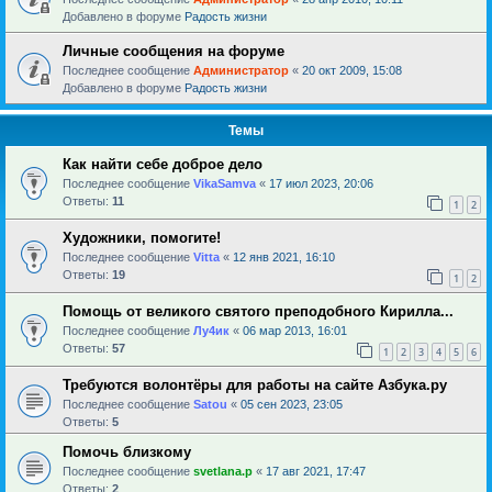
Добавлено в форуме
Радость жизни
Личные сообщения на форуме
Последнее сообщение
Администратор
«
20 окт 2009, 15:08
Добавлено в форуме
Радость жизни
Темы
Как найти себе доброе дело
Последнее сообщение
VikaSamva
«
17 июл 2023, 20:06
Ответы:
11
1
2
Художники, помогите!
Последнее сообщение
Vitta
«
12 янв 2021, 16:10
Ответы:
19
1
2
Помощь от великого святого преподобного Кирилла...
Последнее сообщение
Лу4ик
«
06 мар 2013, 16:01
Ответы:
57
1
2
3
4
5
6
Требуются волонтёры для работы на сайте Азбука.ру
Последнее сообщение
Satou
«
05 сен 2023, 23:05
Ответы:
5
Помочь близкому
Последнее сообщение
svetlana.p
«
17 авг 2021, 17:47
Ответы:
2