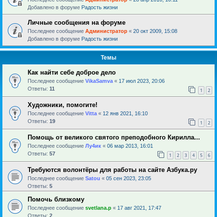
Добавлено в форуме
Радость жизни
Личные сообщения на форуме
Последнее сообщение
Администратор
«
20 окт 2009, 15:08
Добавлено в форуме
Радость жизни
Темы
Как найти себе доброе дело
Последнее сообщение
VikaSamva
«
17 июл 2023, 20:06
Ответы:
11
1
2
Художники, помогите!
Последнее сообщение
Vitta
«
12 янв 2021, 16:10
Ответы:
19
1
2
Помощь от великого святого преподобного Кирилла...
Последнее сообщение
Лу4ик
«
06 мар 2013, 16:01
Ответы:
57
1
2
3
4
5
6
Требуются волонтёры для работы на сайте Азбука.ру
Последнее сообщение
Satou
«
05 сен 2023, 23:05
Ответы:
5
Помочь близкому
Последнее сообщение
svetlana.p
«
17 авг 2021, 17:47
Ответы:
2