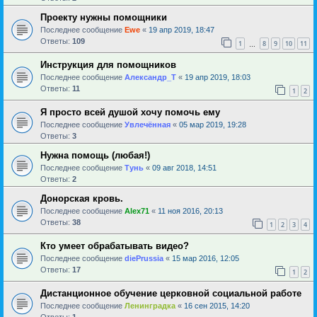
Проекту нужны помощники
Последнее сообщение
Ewe
«
19 апр 2019, 18:47
Ответы:
109
1
8
9
10
11
…
Инструкция для помощников
Последнее сообщение
Александр_Т
«
19 апр 2019, 18:03
Ответы:
11
1
2
Я просто всей душой хочу помочь ему
Последнее сообщение
Увлечённая
«
05 мар 2019, 19:28
Ответы:
3
Нужна помощь (любая!)
Последнее сообщение
Тунь
«
09 авг 2018, 14:51
Ответы:
2
Донорская кровь.
Последнее сообщение
Alex71
«
11 ноя 2016, 20:13
Ответы:
38
1
2
3
4
Кто умеет обрабатывать видео?
Последнее сообщение
diePrussia
«
15 мар 2016, 12:05
Ответы:
17
1
2
Дистанционное обучение церковной социальной работе
Последнее сообщение
Ленинградка
«
16 сен 2015, 14:20
Ответы:
1