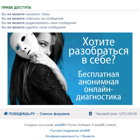
ПРАВА ДОСТУПА
Вы
не можете
начинать темы
Вы
не можете
отвечать на сообщения
Вы
не можете
редактировать свои сообщения
Вы
не можете
удалять свои сообщения
ПОБЕДИШЬ.РУ
Список форумов
Часовой пояс:
UTC+03:00
Создано на основе
phpBB
® Forum Software © phpBB Limited
Русская поддержка phpBB
Конфиденциальность
|
Правила