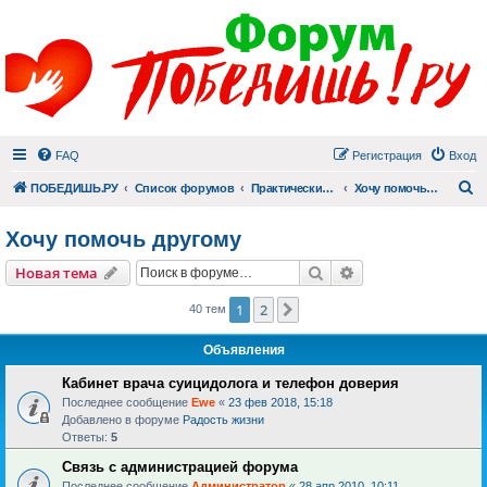
FAQ
Регистрация
Вход
П
ПОБЕДИШЬ.РУ
Список форумов
Практический раздел
Хочу помочь другому
Хочу помочь другому
Поиск
Расширенный пои
Новая тема
1
2
След.
40 тем
Объявления
Кабинет врача суицидолога и телефон доверия
Последнее сообщение
Ewe
«
23 фев 2018, 15:18
Добавлено в форуме
Радость жизни
Ответы:
5
Связь с администрацией форума
Последнее сообщение
Администратор
«
28 апр 2010, 10:11