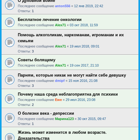
О духовной войне
Последнее сообщение
anton556
«
12 янв 2019, 22:42
Ответы:
1
Бесплатное лечение онкологии
Последнее сообщение
Alex71
«
03 окт 2018, 11:59
Помощь алкоголикам, наркоманам, игроманам и их
семьям
Последнее сообщение
Alex71
«
19 июл 2018, 09:01
Ответы:
3
Советы болящему
Последнее сообщение
Alex71
«
19 сен 2017, 21:10
Парням, которые никак не могут найти себе девушку
Последнее сообщение
dmipf
«
15 ноя 2016, 21:08
Ответы:
3
Почему наша среда неблагоприятна для психики
Последнее сообщение
Ewe
«
29 июл 2016, 23:08
Ответы:
2
О болезни века - депрессии
Последнее сообщение
Марина123
«
30 окт 2015, 09:47
Ответы:
1
Жизнь может изменится в любом возрасте.
Доказательства