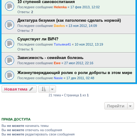
10 ступеней самовоспитания
Последнее сообщение
Helenka
«
17 фев 2013, 12:02
Ответы:
2
Диктатура безумия (как патологию сделать нормой)
Последнее сообщение
Davlos
«
13 ноя 2012, 14:09
Ответы:
7
Существует ли ВИЧ?
Последнее сообщение
Татьяна41
«
10 ноя 2012, 13:19
Ответы:
5
Зависимость - семейная болезнь
Последнее сообщение
Ewe
«
27 июл 2012, 22:16
Жизнеутверждающий ролик о роли доброты в этом мире
Последнее сообщение
Nasie
«
17 дек 2011, 02:48
Новая тема
21 тема • Страница
1
из
1
Перейти
ПРАВА ДОСТУПА
Вы
не можете
начинать темы
Вы
не можете
отвечать на сообщения
Вы
не можете
редактировать свои сообщения