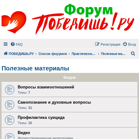
FAQ
Регистрация
Вход
П
ПОБЕДИШЬ.РУ
Список форумов
Практический раздел
Полезные материалы
Полезные материалы
Форум
Вопросы взаимоотношений
Темы:
7
Самопознание и духовные вопросы
Темы:
31
Профилактика суицида
Темы:
10
Видео
Жизнеутверждающие видеоролики