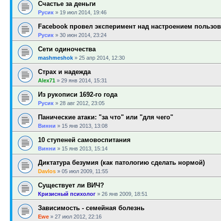
Счастье за деньги
Русик
»
19 июл 2014, 19:46
Facebook провел эксперимент над настроением пользов
Русик
»
30 июн 2014, 23:24
Сети одиночества
mashmeshok
»
25 апр 2014, 12:30
Страх и надежда
Alex71
»
29 янв 2014, 15:31
Из рукописи 1692-го года
Русик
»
28 авг 2012, 23:05
Панические атаки: "за что" или "для чего"
Винни
»
15 янв 2013, 13:08
10 ступеней самовоспитания
Винни
»
15 янв 2013, 15:14
Диктатура безумия (как патологию сделать нормой)
Davlos
»
05 июл 2009, 11:55
Существует ли ВИЧ?
Кризисный психолог
»
26 янв 2009, 18:51
Зависимость - семейная болезнь
Ewe
»
27 июл 2012, 22:16