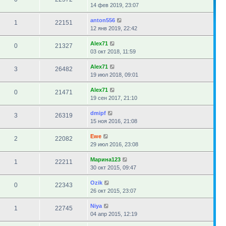
14 фев 2019, 23:07
anton556
1
22151
12 янв 2019, 22:42
Alex71
0
21327
03 окт 2018, 11:59
Alex71
3
26482
19 июл 2018, 09:01
Alex71
0
21471
19 сен 2017, 21:10
dmipf
3
26319
15 ноя 2016, 21:08
Ewe
2
22082
29 июл 2016, 23:08
Марина123
1
22211
30 окт 2015, 09:47
Ozik
0
22343
26 окт 2015, 23:07
Niya
1
22745
04 апр 2015, 12:19