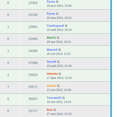
Русик
0
22303
19 июл 2014, 19:46
Русик
0
22156
30 июн 2014, 23:24
Свободный
1
22891
15 май 2014, 20:18
Alex71
0
22465
29 янв 2014, 15:31
Миртеб
1
24385
26 ноя 2013, 11:57
Smolik
5
27590
15 май 2013, 22:46
Helenka
2
25833
17 фев 2013, 12:02
Davlos
7
25571
13 ноя 2012, 14:09
Татьяна41
5
35057
10 ноя 2012, 13:19
Ewe
0
23717
27 июл 2012, 22:16