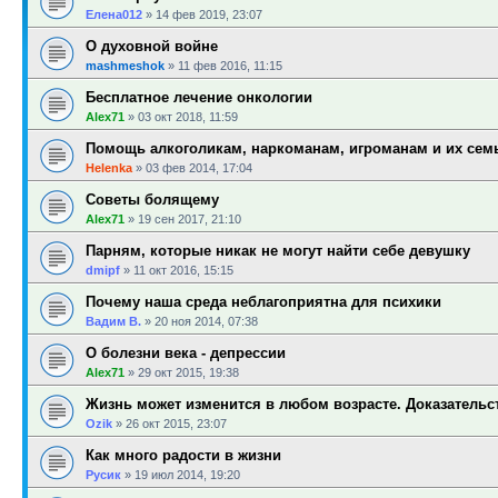
Елена012
»
14 фев 2019, 23:07
О духовной войне
mashmeshok
»
11 фев 2016, 11:15
Бесплатное лечение онкологии
Alex71
»
03 окт 2018, 11:59
Помощь алкоголикам, наркоманам, игроманам и их сем
Helenka
»
03 фев 2014, 17:04
Советы болящему
Alex71
»
19 сен 2017, 21:10
Парням, которые никак не могут найти себе девушку
dmipf
»
11 окт 2016, 15:15
Почему наша среда неблагоприятна для психики
Вадим В.
»
20 ноя 2014, 07:38
О болезни века - депрессии
Alex71
»
29 окт 2015, 19:38
Жизнь может изменится в любом возрасте. Доказательс
Ozik
»
26 окт 2015, 23:07
Как много радости в жизни
Русик
»
19 июл 2014, 19:20