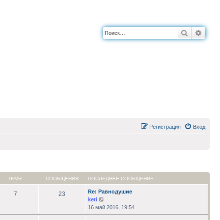
Поиск
Расш
Регистрация
Вход
ТЕМЫ
СООБЩЕНИЯ
ПОСЛЕДНЕЕ СООБЩЕНИЕ
Re: Равнодушие
7
23
Перейти
keti
к
16 май 2016, 19:54
последнему