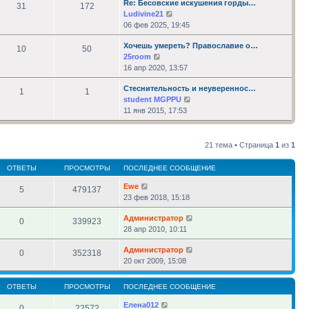
Re: Бесовские искушения горды…
сообщению
31
172
Перейти
Ludivine21
к
06 фев 2025, 19:45
последнему
Хочешь умереть? Православие о…
сообщению
10
50
Перейти
25room
к
16 апр 2020, 13:57
последнему
Стеснительность и неувереннос…
сообщению
1
1
Перейти
student MGPPU
к
11 янв 2015, 17:53
последнему
сообщению
21 тема • Страница
1
из
1
ОТВЕТЫ
ПРОСМОТРЫ
ПОСЛЕДНЕЕ СООБЩЕНИЕ
Ewe
5
479137
23 фев 2018, 15:18
Администратор
0
339923
28 апр 2010, 10:11
Администратор
0
352318
20 окт 2009, 15:08
ОТВЕТЫ
ПРОСМОТРЫ
ПОСЛЕДНЕЕ СООБЩЕНИЕ
Елена012
0
22572