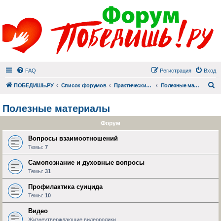
FAQ
Регистрация
Вход
П
ПОБЕДИШЬ.РУ
Список форумов
Практический раздел
Полезные материалы
Полезные материалы
Форум
Вопросы взаимоотношений
Темы:
7
Самопознание и духовные вопросы
Темы:
31
Профилактика суицида
Темы:
10
Видео
Жизнеутверждающие видеоролики