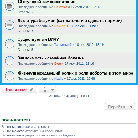
10 ступеней самовоспитания
Последнее сообщение
Helenka
«
17 фев 2013, 12:02
Ответы:
2
Диктатура безумия (как патологию сделать нормой)
Последнее сообщение
Davlos
«
13 ноя 2012, 14:09
Ответы:
7
Существует ли ВИЧ?
Последнее сообщение
Татьяна41
«
10 ноя 2012, 13:19
Ответы:
5
Зависимость - семейная болезнь
Последнее сообщение
Ewe
«
27 июл 2012, 22:16
Жизнеутверждающий ролик о роли доброты в этом мире
Последнее сообщение
Nasie
«
17 дек 2011, 02:48
Новая тема
21 тема • Страница
1
из
1
Перейти
ПРАВА ДОСТУПА
Вы
не можете
начинать темы
Вы
не можете
отвечать на сообщения
Вы
не можете
редактировать свои сообщения