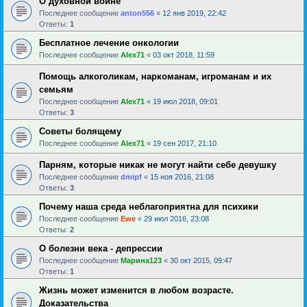
О духовной войне
Последнее сообщение
anton556
«
12 янв 2019, 22:42
Ответы:
1
Бесплатное лечение онкологии
Последнее сообщение
Alex71
«
03 окт 2018, 11:59
Помощь алкоголикам, наркоманам, игроманам и их
семьям
Последнее сообщение
Alex71
«
19 июл 2018, 09:01
Ответы:
3
Советы болящему
Последнее сообщение
Alex71
«
19 сен 2017, 21:10
Парням, которые никак не могут найти себе девушку
Последнее сообщение
dmipf
«
15 ноя 2016, 21:08
Ответы:
3
Почему наша среда неблагоприятна для психики
Последнее сообщение
Ewe
«
29 июл 2016, 23:08
Ответы:
2
О болезни века - депрессии
Последнее сообщение
Марина123
«
30 окт 2015, 09:47
Ответы:
1
Жизнь может изменится в любом возрасте.
Доказательства