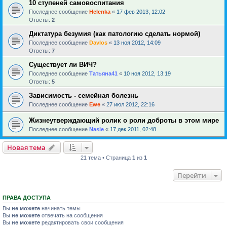
10 ступеней самовоспитания
Последнее сообщение
Helenka
«
17 фев 2013, 12:02
Ответы:
2
Диктатура безумия (как патологию сделать нормой)
Последнее сообщение
Davlos
«
13 ноя 2012, 14:09
Ответы:
7
Существует ли ВИЧ?
Последнее сообщение
Татьяна41
«
10 ноя 2012, 13:19
Ответы:
5
Зависимость - семейная болезнь
Последнее сообщение
Ewe
«
27 июл 2012, 22:16
Жизнеутверждающий ролик о роли доброты в этом мире
Последнее сообщение
Nasie
«
17 дек 2011, 02:48
Новая тема
21 тема • Страница
1
из
1
Перейти
ПРАВА ДОСТУПА
Вы
не можете
начинать темы
Вы
не можете
отвечать на сообщения
Вы
не можете
редактировать свои сообщения