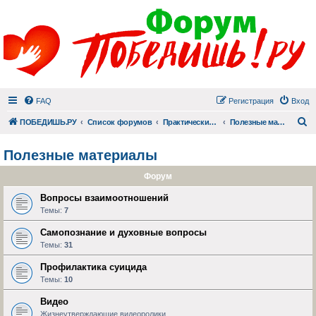
FAQ
Регистрация
Вход
П
ПОБЕДИШЬ.РУ
Список форумов
Практический раздел
Полезные материалы
Полезные материалы
Форум
Вопросы взаимоотношений
Темы:
7
Самопознание и духовные вопросы
Темы:
31
Профилактика суицида
Темы:
10
Видео
Жизнеутверждающие видеоролики