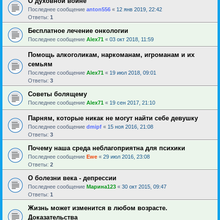
О духовной войне
Последнее сообщение
anton556
«
12 янв 2019, 22:42
Ответы:
1
Бесплатное лечение онкологии
Последнее сообщение
Alex71
«
03 окт 2018, 11:59
Помощь алкоголикам, наркоманам, игроманам и их
семьям
Последнее сообщение
Alex71
«
19 июл 2018, 09:01
Ответы:
3
Советы болящему
Последнее сообщение
Alex71
«
19 сен 2017, 21:10
Парням, которые никак не могут найти себе девушку
Последнее сообщение
dmipf
«
15 ноя 2016, 21:08
Ответы:
3
Почему наша среда неблагоприятна для психики
Последнее сообщение
Ewe
«
29 июл 2016, 23:08
Ответы:
2
О болезни века - депрессии
Последнее сообщение
Марина123
«
30 окт 2015, 09:47
Ответы:
1
Жизнь может изменится в любом возрасте.
Доказательства