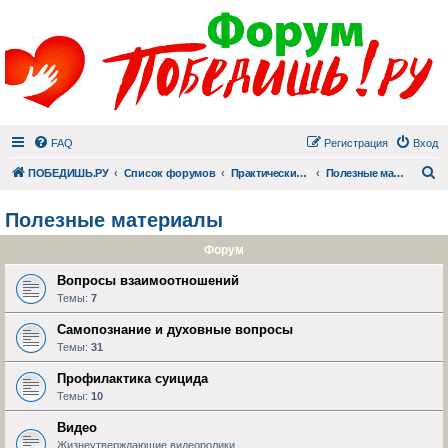
FAQ
Регистрация
Вход
П
ПОБЕДИШЬ.РУ
Список форумов
Практический раздел
Полезные материалы
Полезные материалы
Форум
Вопросы взаимоотношений
Темы:
7
Самопознание и духовные вопросы
Темы:
31
Профилактика суицида
Темы:
10
Видео
Жизнеутверждающие видеоролики