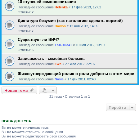
10 ступеней самовоспитания
Последнее сообщение
Helenka
«
17 фев 2013, 12:02
Ответы:
2
Диктатура безумия (как патологию сделать нормой)
Последнее сообщение
Davlos
«
13 ноя 2012, 14:09
Ответы:
7
Существует ли ВИЧ?
Последнее сообщение
Татьяна41
«
10 ноя 2012, 13:19
Ответы:
5
Зависимость - семейная болезнь
Последнее сообщение
Ewe
«
27 июл 2012, 22:16
Жизнеутверждающий ролик о роли доброты в этом мире
Последнее сообщение
Nasie
«
17 дек 2011, 02:48
Новая тема
21 тема • Страница
1
из
1
Перейти
ПРАВА ДОСТУПА
Вы
не можете
начинать темы
Вы
не можете
отвечать на сообщения
Вы
не можете
редактировать свои сообщения