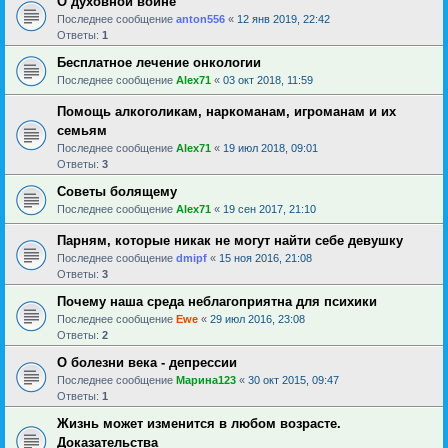
О духовной войне
Последнее сообщение
anton556
«
12 янв 2019, 22:42
Ответы:
1
Бесплатное лечение онкологии
Последнее сообщение
Alex71
«
03 окт 2018, 11:59
Помощь алкоголикам, наркоманам, игроманам и их
семьям
Последнее сообщение
Alex71
«
19 июл 2018, 09:01
Ответы:
3
Советы болящему
Последнее сообщение
Alex71
«
19 сен 2017, 21:10
Парням, которые никак не могут найти себе девушку
Последнее сообщение
dmipf
«
15 ноя 2016, 21:08
Ответы:
3
Почему наша среда неблагоприятна для психики
Последнее сообщение
Ewe
«
29 июл 2016, 23:08
Ответы:
2
О болезни века - депрессии
Последнее сообщение
Марина123
«
30 окт 2015, 09:47
Ответы:
1
Жизнь может изменится в любом возрасте.
Доказательства