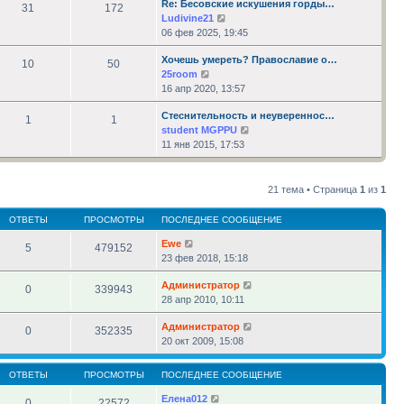
Re: Бесовские искушения горды…
сообщению
31
172
Перейти
Ludivine21
к
06 фев 2025, 19:45
последнему
Хочешь умереть? Православие о…
сообщению
10
50
Перейти
25room
к
16 апр 2020, 13:57
последнему
Стеснительность и неувереннос…
сообщению
1
1
Перейти
student MGPPU
к
11 янв 2015, 17:53
последнему
сообщению
21 тема • Страница
1
из
1
ОТВЕТЫ
ПРОСМОТРЫ
ПОСЛЕДНЕЕ СООБЩЕНИЕ
Ewe
5
479152
23 фев 2018, 15:18
Администратор
0
339943
28 апр 2010, 10:11
Администратор
0
352335
20 окт 2009, 15:08
ОТВЕТЫ
ПРОСМОТРЫ
ПОСЛЕДНЕЕ СООБЩЕНИЕ
Елена012
0
22572