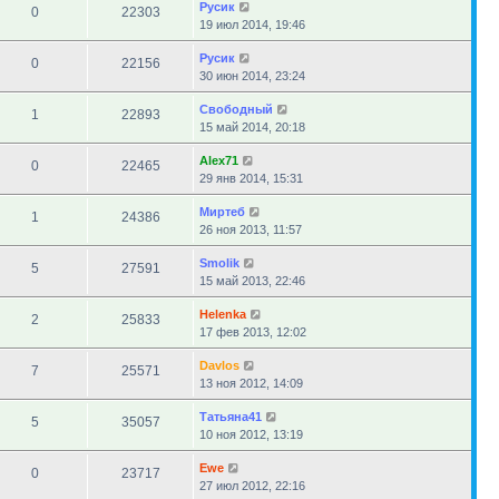
Русик
0
22303
19 июл 2014, 19:46
Русик
0
22156
30 июн 2014, 23:24
Свободный
1
22893
15 май 2014, 20:18
Alex71
0
22465
29 янв 2014, 15:31
Миртеб
1
24386
26 ноя 2013, 11:57
Smolik
5
27591
15 май 2013, 22:46
Helenka
2
25833
17 фев 2013, 12:02
Davlos
7
25571
13 ноя 2012, 14:09
Татьяна41
5
35057
10 ноя 2012, 13:19
Ewe
0
23717
27 июл 2012, 22:16