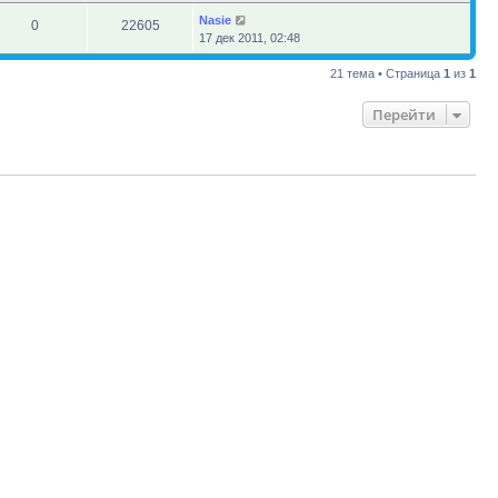
Nasie
0
22605
17 дек 2011, 02:48
21 тема • Страница
1
из
1
Перейти