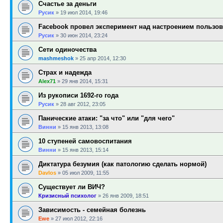
Счастье за деньги
Русик
»
19 июл 2014, 19:46
Facebook провел эксперимент над настроением пользов
Русик
»
30 июн 2014, 23:24
Сети одиночества
mashmeshok
»
25 апр 2014, 12:30
Страх и надежда
Alex71
»
29 янв 2014, 15:31
Из рукописи 1692-го года
Русик
»
28 авг 2012, 23:05
Панические атаки: "за что" или "для чего"
Винни
»
15 янв 2013, 13:08
10 ступеней самовоспитания
Винни
»
15 янв 2013, 15:14
Диктатура безумия (как патологию сделать нормой)
Davlos
»
05 июл 2009, 11:55
Существует ли ВИЧ?
Кризисный психолог
»
26 янв 2009, 18:51
Зависимость - семейная болезнь
Ewe
»
27 июл 2012, 22:16