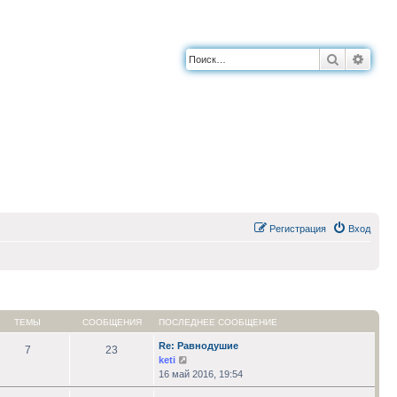
Поиск
Расш
Регистрация
Вход
ТЕМЫ
СООБЩЕНИЯ
ПОСЛЕДНЕЕ СООБЩЕНИЕ
Re: Равнодушие
7
23
Перейти
keti
к
16 май 2016, 19:54
последнему