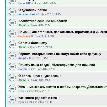
Елена012
»
14 фев 2019, 23:07
О духовной войне
mashmeshok
»
11 фев 2016, 11:15
Бесплатное лечение онкологии
Alex71
»
03 окт 2018, 11:59
Помощь алкоголикам, наркоманам, игроманам и их сем
Helenka
»
03 фев 2014, 17:04
Советы болящему
Alex71
»
19 сен 2017, 21:10
Парням, которые никак не могут найти себе девушку
dmipf
»
11 окт 2016, 15:15
Почему наша среда неблагоприятна для психики
Вадим В.
»
20 ноя 2014, 07:38
О болезни века - депрессии
Alex71
»
29 окт 2015, 19:38
Жизнь может изменится в любом возрасте. Доказательс
Ozik
»
26 окт 2015, 23:07
Как много радости в жизни
Русик
»
19 июл 2014, 19:20