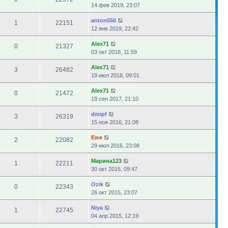
14 фев 2019, 23:07
anton556
1
22151
12 янв 2019, 22:42
Alex71
0
21327
03 окт 2018, 11:59
Alex71
3
26482
19 июл 2018, 09:01
Alex71
0
21472
19 сен 2017, 21:10
dmipf
3
26319
15 ноя 2016, 21:08
Ewe
2
22082
29 июл 2016, 23:08
Марина123
1
22211
30 окт 2015, 09:47
Ozik
0
22343
26 окт 2015, 23:07
Niya
1
22745
04 апр 2015, 12:19