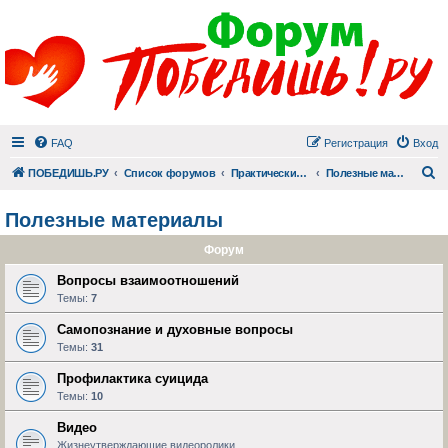
FAQ
Регистрация
Вход
П
ПОБЕДИШЬ.РУ
Список форумов
Практический раздел
Полезные материалы
Полезные материалы
Форум
Вопросы взаимоотношений
Темы:
7
Самопознание и духовные вопросы
Темы:
31
Профилактика суицида
Темы:
10
Видео
Жизнеутверждающие видеоролики