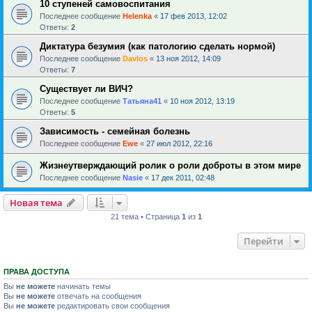
10 ступеней самовоспитания
Последнее сообщение
Helenka
«
17 фев 2013, 12:02
Ответы:
2
Диктатура безумия (как патологию сделать нормой)
Последнее сообщение
Davlos
«
13 ноя 2012, 14:09
Ответы:
7
Существует ли ВИЧ?
Последнее сообщение
Татьяна41
«
10 ноя 2012, 13:19
Ответы:
5
Зависимость - семейная болезнь
Последнее сообщение
Ewe
«
27 июл 2012, 22:16
Жизнеутверждающий ролик о роли доброты в этом мире
Последнее сообщение
Nasie
«
17 дек 2011, 02:48
Новая тема
21 тема • Страница
1
из
1
Перейти
ПРАВА ДОСТУПА
Вы
не можете
начинать темы
Вы
не можете
отвечать на сообщения
Вы
не можете
редактировать свои сообщения