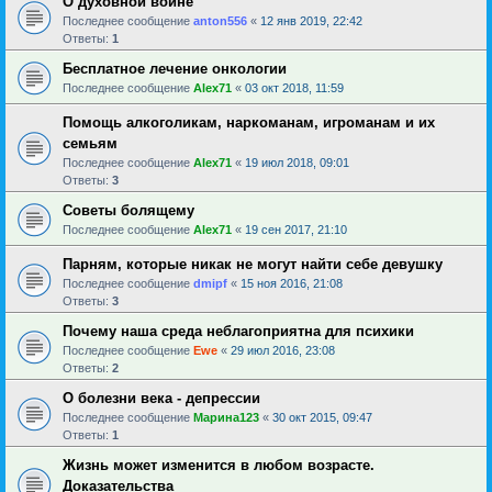
О духовной войне
Последнее сообщение
anton556
«
12 янв 2019, 22:42
Ответы:
1
Бесплатное лечение онкологии
Последнее сообщение
Alex71
«
03 окт 2018, 11:59
Помощь алкоголикам, наркоманам, игроманам и их
семьям
Последнее сообщение
Alex71
«
19 июл 2018, 09:01
Ответы:
3
Советы болящему
Последнее сообщение
Alex71
«
19 сен 2017, 21:10
Парням, которые никак не могут найти себе девушку
Последнее сообщение
dmipf
«
15 ноя 2016, 21:08
Ответы:
3
Почему наша среда неблагоприятна для психики
Последнее сообщение
Ewe
«
29 июл 2016, 23:08
Ответы:
2
О болезни века - депрессии
Последнее сообщение
Марина123
«
30 окт 2015, 09:47
Ответы:
1
Жизнь может изменится в любом возрасте.
Доказательства