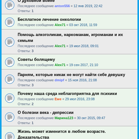
О духовной войне
Последнее сообщение
anton556
«
12 янв 2019, 22:42
Ответы:
1
Бесплатное лечение онкологии
Последнее сообщение
Alex71
«
03 окт 2018, 11:59
Помощь алкоголикам, наркоманам, игроманам и их
семьям
Последнее сообщение
Alex71
«
19 июл 2018, 09:01
Ответы:
3
Советы болящему
Последнее сообщение
Alex71
«
19 сен 2017, 21:10
Парням, которые никак не могут найти себе девушку
Последнее сообщение
dmipf
«
15 ноя 2016, 21:08
Ответы:
3
Почему наша среда неблагоприятна для психики
Последнее сообщение
Ewe
«
29 июл 2016, 23:08
Ответы:
2
О болезни века - депрессии
Последнее сообщение
Марина123
«
30 окт 2015, 09:47
Ответы:
1
Жизнь может изменится в любом возрасте.
Доказательства