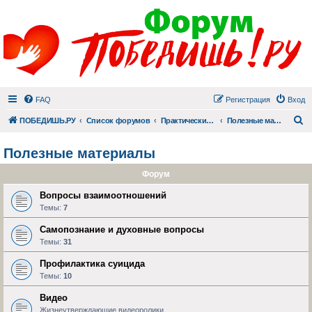
FAQ
Регистрация
Вход
П
ПОБЕДИШЬ.РУ
Список форумов
Практический раздел
Полезные материалы
Полезные материалы
Форум
Вопросы взаимоотношений
Темы:
7
Самопознание и духовные вопросы
Темы:
31
Профилактика суицида
Темы:
10
Видео
Жизнеутверждающие видеоролики