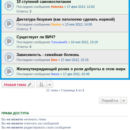
10 ступеней самовоспитания
Последнее сообщение
Helenka
«
17 фев 2013, 12:02
Ответы:
2
Диктатура безумия (как патологию сделать нормой)
Последнее сообщение
Davlos
«
13 ноя 2012, 14:09
Ответы:
7
Существует ли ВИЧ?
Последнее сообщение
Татьяна41
«
10 ноя 2012, 13:19
Ответы:
5
Зависимость - семейная болезнь
Последнее сообщение
Ewe
«
27 июл 2012, 22:16
Жизнеутверждающий ролик о роли доброты в этом мире
Последнее сообщение
Nasie
«
17 дек 2011, 02:48
Новая тема
21 тема • Страница
1
из
1
Перейти
ПРАВА ДОСТУПА
Вы
не можете
начинать темы
Вы
не можете
отвечать на сообщения
Вы
не можете
редактировать свои сообщения