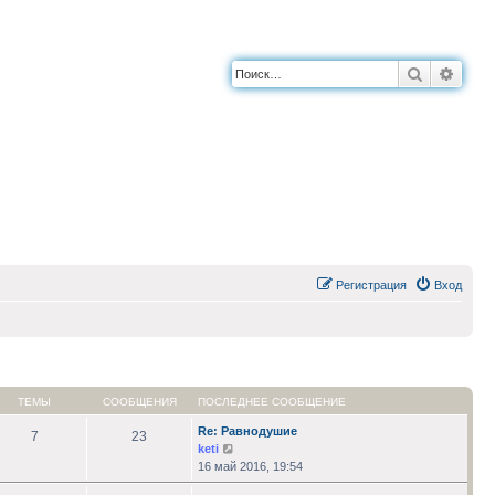
Поиск
Расш
Регистрация
Вход
ТЕМЫ
СООБЩЕНИЯ
ПОСЛЕДНЕЕ СООБЩЕНИЕ
Re: Равнодушие
7
23
Перейти
keti
к
16 май 2016, 19:54
последнему