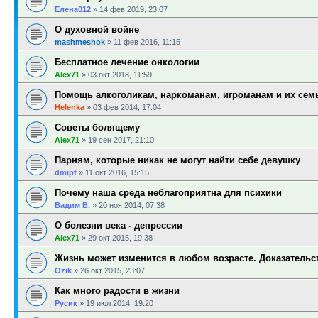
Елена012
»
14 фев 2019, 23:07
О духовной войне
mashmeshok
»
11 фев 2016, 11:15
Бесплатное лечение онкологии
Alex71
»
03 окт 2018, 11:59
Помощь алкоголикам, наркоманам, игроманам и их сем
Helenka
»
03 фев 2014, 17:04
Советы болящему
Alex71
»
19 сен 2017, 21:10
Парням, которые никак не могут найти себе девушку
dmipf
»
11 окт 2016, 15:15
Почему наша среда неблагоприятна для психики
Вадим В.
»
20 ноя 2014, 07:38
О болезни века - депрессии
Alex71
»
29 окт 2015, 19:38
Жизнь может изменится в любом возрасте. Доказательс
Ozik
»
26 окт 2015, 23:07
Как много радости в жизни
Русик
»
19 июл 2014, 19:20