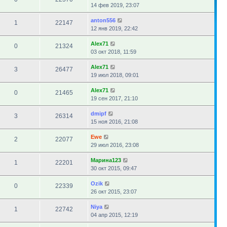
14 фев 2019, 23:07
anton556
1
22147
12 янв 2019, 22:42
Alex71
0
21324
03 окт 2018, 11:59
Alex71
3
26477
19 июл 2018, 09:01
Alex71
0
21465
19 сен 2017, 21:10
dmipf
3
26314
15 ноя 2016, 21:08
Ewe
2
22077
29 июл 2016, 23:08
Марина123
1
22201
30 окт 2015, 09:47
Ozik
0
22339
26 окт 2015, 23:07
Niya
1
22742
04 апр 2015, 12:19