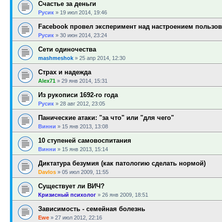
Счастье за деньги
Русик
»
19 июл 2014, 19:46
Facebook провел эксперимент над настроением пользов
Русик
»
30 июн 2014, 23:24
Сети одиночества
mashmeshok
»
25 апр 2014, 12:30
Страх и надежда
Alex71
»
29 янв 2014, 15:31
Из рукописи 1692-го года
Русик
»
28 авг 2012, 23:05
Панические атаки: "за что" или "для чего"
Винни
»
15 янв 2013, 13:08
10 ступеней самовоспитания
Винни
»
15 янв 2013, 15:14
Диктатура безумия (как патологию сделать нормой)
Davlos
»
05 июл 2009, 11:55
Существует ли ВИЧ?
Кризисный психолог
»
26 янв 2009, 18:51
Зависимость - семейная болезнь
Ewe
»
27 июл 2012, 22:16