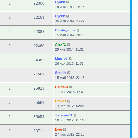
Русик
0
22300
19 июл 2014, 19:46
Русик
0
22153
30 июн 2014, 23:24
Свободный
1
22888
15 май 2014, 20:18
Alex71
0
22460
29 янв 2014, 15:31
Миртеб
1
24381
26 ноя 2013, 11:57
Smolik
5
27583
15 май 2013, 22:46
Helenka
2
25828
17 фев 2013, 12:02
Davlos
7
25566
13 ноя 2012, 14:09
Татьяна41
5
35055
10 ноя 2012, 13:19
Ewe
0
23711
27 июл 2012, 22:16