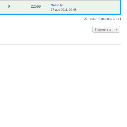
Nasie
0
22599
17 дек 2011, 02:48
21 тема • Страница
1
из
1
Перейти