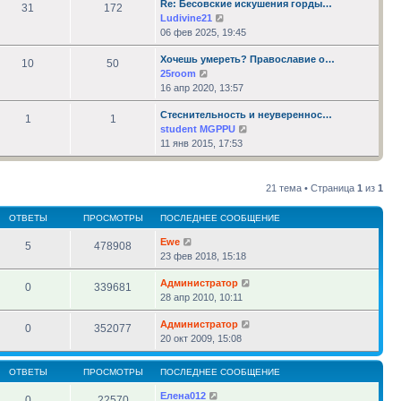
Re: Бесовские искушения горды…
сообщению
31
172
Перейти
Ludivine21
к
06 фев 2025, 19:45
последнему
Хочешь умереть? Православие о…
сообщению
10
50
Перейти
25room
к
16 апр 2020, 13:57
последнему
Стеснительность и неувереннос…
сообщению
1
1
Перейти
student MGPPU
к
11 янв 2015, 17:53
последнему
сообщению
21 тема • Страница
1
из
1
ОТВЕТЫ
ПРОСМОТРЫ
ПОСЛЕДНЕЕ СООБЩЕНИЕ
Ewe
5
478908
23 фев 2018, 15:18
Администратор
0
339681
28 апр 2010, 10:11
Администратор
0
352077
20 окт 2009, 15:08
ОТВЕТЫ
ПРОСМОТРЫ
ПОСЛЕДНЕЕ СООБЩЕНИЕ
Елена012
0
22570