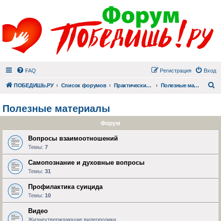
FAQ
Регистрация
Вход
П
ПОБЕДИШЬ.РУ
Список форумов
Практический раздел
Полезные материалы
Полезные материалы
Форум
Вопросы взаимоотношений
Темы:
7
Самопознание и духовные вопросы
Темы:
31
Профилактика суицида
Темы:
10
Видео
Жизнеутверждающие видеоролики