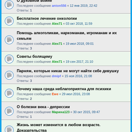
О духовной войне
Последнее сообщение
anton556
«
12 янв 2019, 22:42
Ответы:
1
Бесплатное лечение онкологии
Последнее сообщение
Alex71
«
03 окт 2018, 11:59
Помощь алкоголикам, наркоманам, игроманам и их
семьям
Последнее сообщение
Alex71
«
19 июл 2018, 09:01
Ответы:
3
Советы болящему
Последнее сообщение
Alex71
«
19 сен 2017, 21:10
Парням, которые никак не могут найти себе девушку
Последнее сообщение
dmipf
«
15 ноя 2016, 21:08
Ответы:
3
Почему наша среда неблагоприятна для психики
Последнее сообщение
Ewe
«
29 июл 2016, 23:08
Ответы:
2
О болезни века - депрессии
Последнее сообщение
Марина123
«
30 окт 2015, 09:47
Ответы:
1
Жизнь может изменится в любом возрасте.
Доказательства