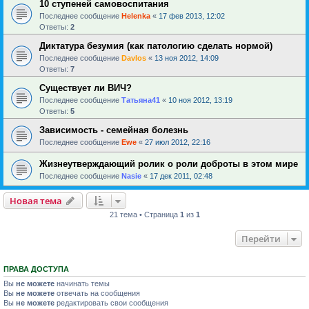
10 ступеней самовоспитания
Последнее сообщение
Helenka
«
17 фев 2013, 12:02
Ответы:
2
Диктатура безумия (как патологию сделать нормой)
Последнее сообщение
Davlos
«
13 ноя 2012, 14:09
Ответы:
7
Существует ли ВИЧ?
Последнее сообщение
Татьяна41
«
10 ноя 2012, 13:19
Ответы:
5
Зависимость - семейная болезнь
Последнее сообщение
Ewe
«
27 июл 2012, 22:16
Жизнеутверждающий ролик о роли доброты в этом мире
Последнее сообщение
Nasie
«
17 дек 2011, 02:48
Новая тема
21 тема • Страница
1
из
1
Перейти
ПРАВА ДОСТУПА
Вы
не можете
начинать темы
Вы
не можете
отвечать на сообщения
Вы
не можете
редактировать свои сообщения