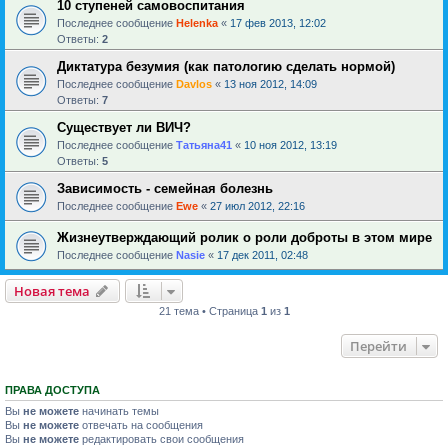
10 ступеней самовоспитания
Последнее сообщение
Helenka
«
17 фев 2013, 12:02
Ответы:
2
Диктатура безумия (как патологию сделать нормой)
Последнее сообщение
Davlos
«
13 ноя 2012, 14:09
Ответы:
7
Существует ли ВИЧ?
Последнее сообщение
Татьяна41
«
10 ноя 2012, 13:19
Ответы:
5
Зависимость - семейная болезнь
Последнее сообщение
Ewe
«
27 июл 2012, 22:16
Жизнеутверждающий ролик о роли доброты в этом мире
Последнее сообщение
Nasie
«
17 дек 2011, 02:48
Новая тема
21 тема • Страница
1
из
1
Перейти
ПРАВА ДОСТУПА
Вы
не можете
начинать темы
Вы
не можете
отвечать на сообщения
Вы
не можете
редактировать свои сообщения