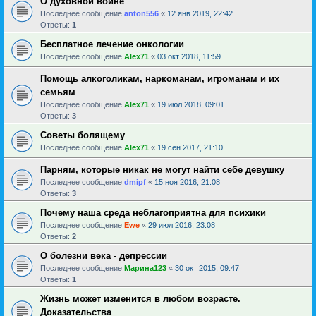
О духовной войне
Последнее сообщение
anton556
«
12 янв 2019, 22:42
Ответы:
1
Бесплатное лечение онкологии
Последнее сообщение
Alex71
«
03 окт 2018, 11:59
Помощь алкоголикам, наркоманам, игроманам и их
семьям
Последнее сообщение
Alex71
«
19 июл 2018, 09:01
Ответы:
3
Советы болящему
Последнее сообщение
Alex71
«
19 сен 2017, 21:10
Парням, которые никак не могут найти себе девушку
Последнее сообщение
dmipf
«
15 ноя 2016, 21:08
Ответы:
3
Почему наша среда неблагоприятна для психики
Последнее сообщение
Ewe
«
29 июл 2016, 23:08
Ответы:
2
О болезни века - депрессии
Последнее сообщение
Марина123
«
30 окт 2015, 09:47
Ответы:
1
Жизнь может изменится в любом возрасте.
Доказательства