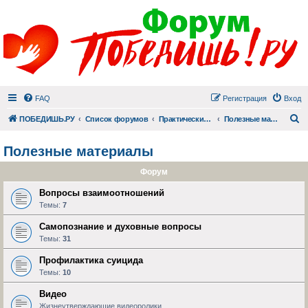
FAQ
Регистрация
Вход
П
ПОБЕДИШЬ.РУ
Список форумов
Практический раздел
Полезные материалы
Полезные материалы
Форум
Вопросы взаимоотношений
Темы:
7
Самопознание и духовные вопросы
Темы:
31
Профилактика суицида
Темы:
10
Видео
Жизнеутверждающие видеоролики