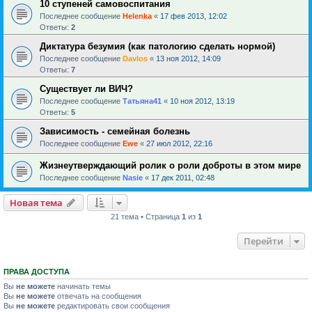
10 ступеней самовоспитания
Последнее сообщение
Helenka
«
17 фев 2013, 12:02
Ответы:
2
Диктатура безумия (как патологию сделать нормой)
Последнее сообщение
Davlos
«
13 ноя 2012, 14:09
Ответы:
7
Существует ли ВИЧ?
Последнее сообщение
Татьяна41
«
10 ноя 2012, 13:19
Ответы:
5
Зависимость - семейная болезнь
Последнее сообщение
Ewe
«
27 июл 2012, 22:16
Жизнеутверждающий ролик о роли доброты в этом мире
Последнее сообщение
Nasie
«
17 дек 2011, 02:48
Новая тема
21 тема • Страница
1
из
1
Перейти
ПРАВА ДОСТУПА
Вы
не можете
начинать темы
Вы
не можете
отвечать на сообщения
Вы
не можете
редактировать свои сообщения