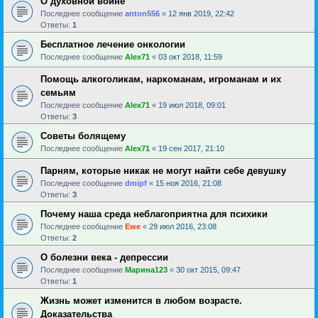
О духовной войне
Последнее сообщение
anton556
«
12 янв 2019, 22:42
Ответы:
1
Бесплатное лечение онкологии
Последнее сообщение
Alex71
«
03 окт 2018, 11:59
Помощь алкоголикам, наркоманам, игроманам и их
семьям
Последнее сообщение
Alex71
«
19 июл 2018, 09:01
Ответы:
3
Советы болящему
Последнее сообщение
Alex71
«
19 сен 2017, 21:10
Парням, которые никак не могут найти себе девушку
Последнее сообщение
dmipf
«
15 ноя 2016, 21:08
Ответы:
3
Почему наша среда неблагоприятна для психики
Последнее сообщение
Ewe
«
29 июл 2016, 23:08
Ответы:
2
О болезни века - депрессии
Последнее сообщение
Марина123
«
30 окт 2015, 09:47
Ответы:
1
Жизнь может изменится в любом возрасте.
Доказательства