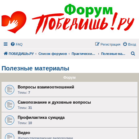
FAQ
Регистрация
Вход
П
ПОБЕДИШЬ.РУ
Список форумов
Практический раздел
Полезные материалы
Полезные материалы
Форум
Вопросы взаимоотношений
Темы:
7
Самопознание и духовные вопросы
Темы:
31
Профилактика суицида
Темы:
10
Видео
Жизнеутверждающие видеоролики