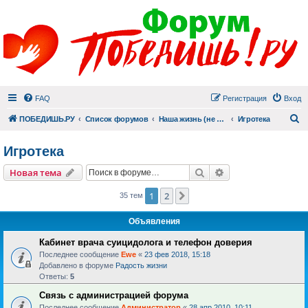
FAQ
Регистрация
Вход
П
ПОБЕДИШЬ.РУ
Список форумов
Наша жизнь (не всё же о суициде!)
Игротека
Игротека
Поиск
Расширенный пои
Новая тема
1
2
След.
35 тем
Объявления
Кабинет врача суицидолога и телефон доверия
Последнее сообщение
Ewe
«
23 фев 2018, 15:18
Добавлено в форуме
Радость жизни
Ответы:
5
Связь с администрацией форума
Последнее сообщение
Администратор
«
28 апр 2010, 10:11