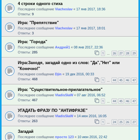
4 строки одного стиха
Последнее сообщение
Viacheslav
«
17 янв 2017, 18:36
Ответы:
9
Игра: "Препятствие"
Последнее сообщение
Viacheslav
«
17 янв 2017, 18:01
Ответы:
3
Игра: "Города"
Последнее сообщение
Андрей1
«
08 янв 2017, 22:36
Ответы:
285
1
26
27
28
29
…
Игра:Заходя, загадай одно из слов: "Да","Нет" или
"Конечно!"
Последнее сообщение
Djin
«
19 дек 2016, 00:33
Ответы:
468
1
44
45
46
47
…
Игра: "Существительное-прилагательное"
Последнее сообщение
VladisSlaW
«
07 авг 2016, 06:52
Ответы:
467
1
44
45
46
47
…
УГАДАТЬ ФРАЗУ ПО "АНТИФРАЗЕ"
Последнее сообщение
VladisSlaW
«
14 июн 2016, 16:05
Ответы:
263
1
24
25
26
27
…
Загадай
Последнее сообщение
просто 123
«
10 июн 2016, 22:42