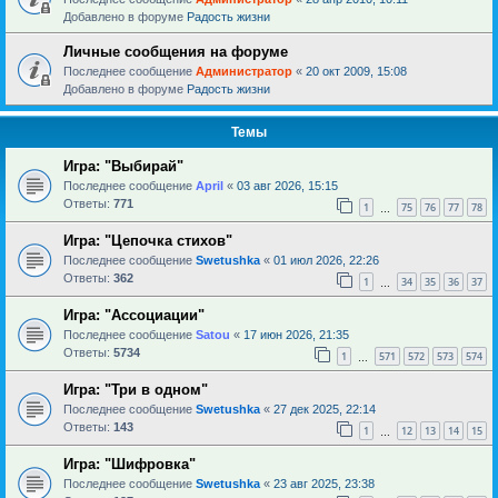
Добавлено в форуме
Радость жизни
Личные сообщения на форуме
Последнее сообщение
Администратор
«
20 окт 2009, 15:08
Добавлено в форуме
Радость жизни
Темы
Игра: "Выбирай"
Последнее сообщение
April
«
03 авг 2026, 15:15
Ответы:
771
1
75
76
77
78
…
Игра: "Цепочка стихов"
Последнее сообщение
Swetushka
«
01 июл 2026, 22:26
Ответы:
362
1
34
35
36
37
…
Игра: "Ассоциации"
Последнее сообщение
Satou
«
17 июн 2026, 21:35
Ответы:
5734
1
571
572
573
574
…
Игра: "Три в одном"
Последнее сообщение
Swetushka
«
27 дек 2025, 22:14
Ответы:
143
1
12
13
14
15
…
Игра: "Шифровка"
Последнее сообщение
Swetushka
«
23 авг 2025, 23:38