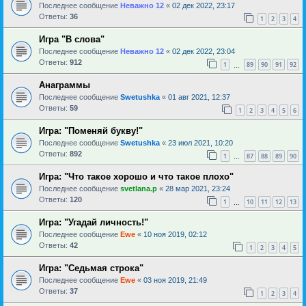
Последнее сообщение
Неважно 12
«
02 дек 2022, 23:17
Ответы:
36
1
2
3
4
Игра "В слова"
Последнее сообщение
Неважно 12
«
02 дек 2022, 23:04
Ответы:
912
1
89
90
91
92
…
Анаграммы
Последнее сообщение
Swetushka
«
01 авг 2021, 12:37
Ответы:
59
1
2
3
4
5
6
Игра: "Поменяй букву!"
Последнее сообщение
Swetushka
«
23 июл 2021, 10:20
Ответы:
892
1
87
88
89
90
…
Игра: "Что такое хорошо и что такое плохо"
Последнее сообщение
svetlana.p
«
28 мар 2021, 23:24
Ответы:
120
1
10
11
12
13
…
Игра: "Угадай личность!"
Последнее сообщение
Ewe
«
10 ноя 2019, 02:12
Ответы:
42
1
2
3
4
5
Игра: "Седьмая строка"
Последнее сообщение
Ewe
«
03 ноя 2019, 21:49
Ответы:
37
1
2
3
4