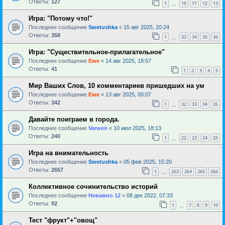
Ответы:
127
1
10
11
12
13
…
Игра: "Потому что!"
Последнее сообщение
Swetushka
«
15 авг 2025, 20:24
Ответы:
358
1
33
34
35
36
…
Игра: "Существительное-прилагательное"
Последнее сообщение
Ewe
«
14 авг 2025, 18:57
Ответы:
41
1
2
3
4
5
Мир Ваших Слов, 10 комментариев пришедших на ум
Последнее сообщение
Ewe
«
13 авг 2025, 00:07
Ответы:
342
1
32
33
34
35
…
Давайте поиграем в города.
Последнее сообщение
Varwen
«
10 июл 2025, 18:13
Ответы:
240
1
22
23
24
25
…
Игра на внимательность
Последнее сообщение
Swetushka
«
05 фев 2025, 15:20
Ответы:
2657
1
263
264
265
266
…
Коллективное сочинительство историй
Последнее сообщение
Неважно 12
«
08 дек 2022, 07:33
Ответы:
92
1
7
8
9
10
…
Тест "фрукт"+"овощ"