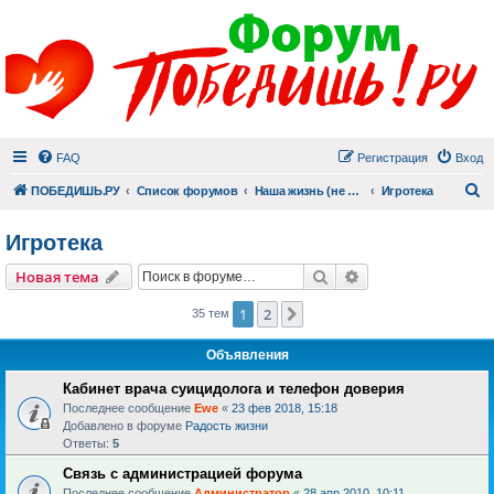
FAQ
Регистрация
Вход
П
ПОБЕДИШЬ.РУ
Список форумов
Наша жизнь (не всё же о суициде!)
Игротека
Игротека
Поиск
Расширенный пои
Новая тема
1
2
След.
35 тем
Объявления
Кабинет врача суицидолога и телефон доверия
Последнее сообщение
Ewe
«
23 фев 2018, 15:18
Добавлено в форуме
Радость жизни
Ответы:
5
Связь с администрацией форума
Последнее сообщение
Администратор
«
28 апр 2010, 10:11