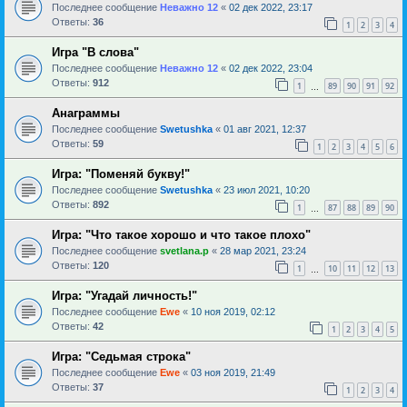
Последнее сообщение
Неважно 12
«
02 дек 2022, 23:17
Ответы:
36
1
2
3
4
Игра "В слова"
Последнее сообщение
Неважно 12
«
02 дек 2022, 23:04
Ответы:
912
1
89
90
91
92
…
Анаграммы
Последнее сообщение
Swetushka
«
01 авг 2021, 12:37
Ответы:
59
1
2
3
4
5
6
Игра: "Поменяй букву!"
Последнее сообщение
Swetushka
«
23 июл 2021, 10:20
Ответы:
892
1
87
88
89
90
…
Игра: "Что такое хорошо и что такое плохо"
Последнее сообщение
svetlana.p
«
28 мар 2021, 23:24
Ответы:
120
1
10
11
12
13
…
Игра: "Угадай личность!"
Последнее сообщение
Ewe
«
10 ноя 2019, 02:12
Ответы:
42
1
2
3
4
5
Игра: "Седьмая строка"
Последнее сообщение
Ewe
«
03 ноя 2019, 21:49
Ответы:
37
1
2
3
4