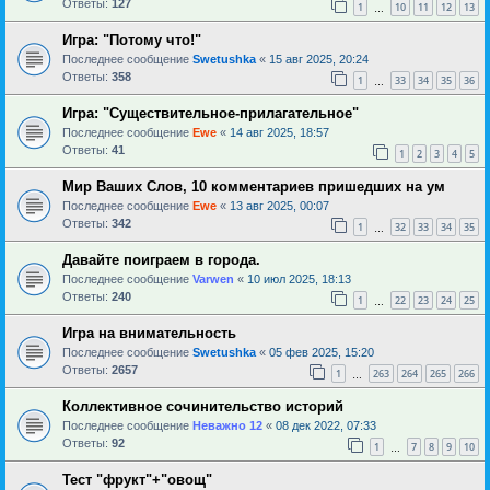
Ответы:
127
1
10
11
12
13
…
Игра: "Потому что!"
Последнее сообщение
Swetushka
«
15 авг 2025, 20:24
Ответы:
358
1
33
34
35
36
…
Игра: "Существительное-прилагательное"
Последнее сообщение
Ewe
«
14 авг 2025, 18:57
Ответы:
41
1
2
3
4
5
Мир Ваших Слов, 10 комментариев пришедших на ум
Последнее сообщение
Ewe
«
13 авг 2025, 00:07
Ответы:
342
1
32
33
34
35
…
Давайте поиграем в города.
Последнее сообщение
Varwen
«
10 июл 2025, 18:13
Ответы:
240
1
22
23
24
25
…
Игра на внимательность
Последнее сообщение
Swetushka
«
05 фев 2025, 15:20
Ответы:
2657
1
263
264
265
266
…
Коллективное сочинительство историй
Последнее сообщение
Неважно 12
«
08 дек 2022, 07:33
Ответы:
92
1
7
8
9
10
…
Тест "фрукт"+"овощ"