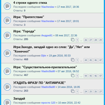
4 строки одного стиха
Последнее сообщение
Viacheslav
«
17 янв 2017, 18:36
Ответы:
9
Игра: "Препятствие"
Последнее сообщение
Viacheslav
«
17 янв 2017, 18:01
Ответы:
3
Игра: "Города"
Последнее сообщение
Андрей1
«
08 янв 2017, 22:36
Ответы:
285
1
26
27
28
29
…
Игра:Заходя, загадай одно из слов: "Да","Нет" или
"Конечно!"
Последнее сообщение
Djin
«
19 дек 2016, 00:33
Ответы:
468
1
44
45
46
47
…
Игра: "Существительное-прилагательное"
Последнее сообщение
VladisSlaW
«
07 авг 2016, 06:52
Ответы:
467
1
44
45
46
47
…
УГАДАТЬ ФРАЗУ ПО "АНТИФРАЗЕ"
Последнее сообщение
VladisSlaW
«
14 июн 2016, 16:05
Ответы:
263
1
24
25
26
27
…
Загадай
Последнее сообщение
просто 123
«
10 июн 2016, 22:42