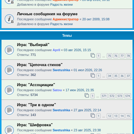
Добавлено в форуме
Радость жизни
Личные сообщения на форуме
Последнее сообщение
Администратор
«
20 окт 2009, 15:08
Добавлено в форуме
Радость жизни
Темы
Игра: "Выбирай"
Последнее сообщение
April
«
03 авг 2026, 15:15
Ответы:
771
1
75
76
77
78
…
Игра: "Цепочка стихов"
Последнее сообщение
Swetushka
«
01 июл 2026, 22:26
Ответы:
362
1
34
35
36
37
…
Игра: "Ассоциации"
Последнее сообщение
Satou
«
17 июн 2026, 21:35
Ответы:
5734
1
571
572
573
574
…
Игра: "Три в одном"
Последнее сообщение
Swetushka
«
27 дек 2025, 22:14
Ответы:
143
1
12
13
14
15
…
Игра: "Шифровка"
Последнее сообщение
Swetushka
«
23 авг 2025, 23:38