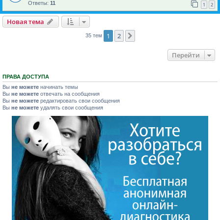
Ответы:
11
1
2
Новая тема
1
2
След.
35 тем
Перейти
ПРАВА ДОСТУПА
Вы
не можете
начинать темы
Вы
не можете
отвечать на сообщения
Вы
не можете
редактировать свои сообщения
Вы
не можете
удалять свои сообщения