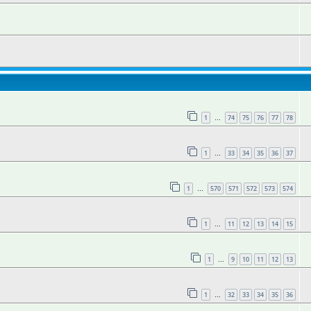
1
74
75
76
77
78
…
1
33
34
35
36
37
…
1
570
571
572
573
574
…
1
11
12
13
14
15
…
1
9
10
11
12
13
…
1
32
33
34
35
36
…