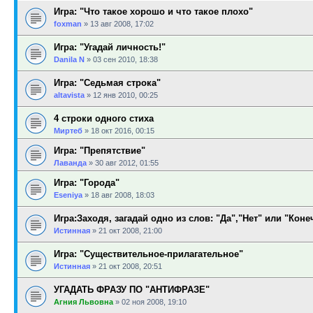
Игра: "Что такое хорошо и что такое плохо"
foxman
»
13 авг 2008, 17:02
Игра: "Угадай личность!"
Danila N
»
03 сен 2010, 18:38
Игра: "Седьмая строка"
altavista
»
12 янв 2010, 00:25
4 строки одного стиха
Миртеб
»
18 окт 2016, 00:15
Игра: "Препятствие"
Лаванда
»
30 авг 2012, 01:55
Игра: "Города"
Eseniya
»
18 авг 2008, 18:03
Игра:Заходя, загадай одно из слов: "Да","Нет" или "Коне
Истинная
»
21 окт 2008, 21:00
Игра: "Существительное-прилагательное"
Истинная
»
21 окт 2008, 20:51
УГАДАТЬ ФРАЗУ ПО "АНТИФРАЗЕ"
Агния Львовна
»
02 ноя 2008, 19:10