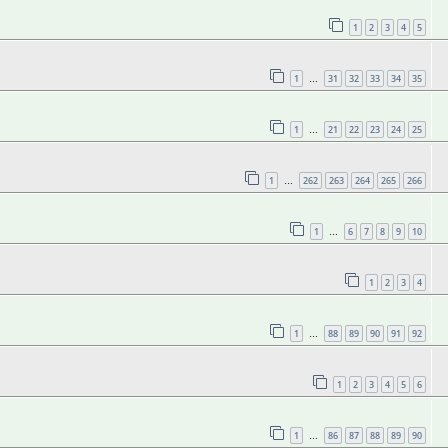
1
2
3
4
5
1
31
32
33
34
35
…
1
21
22
23
24
25
…
1
262
263
264
265
266
…
1
6
7
8
9
10
…
1
2
3
4
1
88
89
90
91
92
…
1
2
3
4
5
6
1
86
87
88
89
90
…