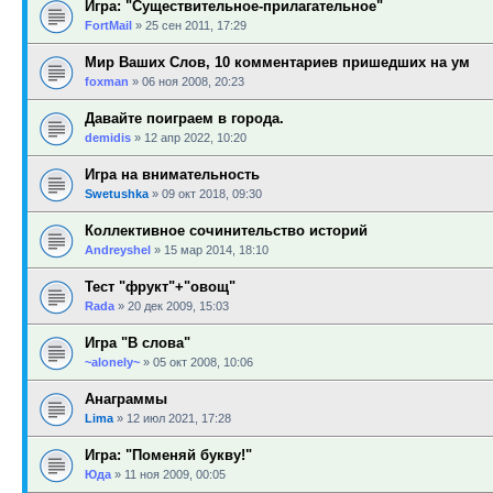
Игра: "Существительное-прилагательное"
FortMail
»
25 сен 2011, 17:29
Мир Ваших Слов, 10 комментариев пришедших на ум
foxman
»
06 ноя 2008, 20:23
Давайте поиграем в города.
demidis
»
12 апр 2022, 10:20
Игра на внимательность
Swetushka
»
09 окт 2018, 09:30
Коллективное сочинительство историй
Andreyshel
»
15 мар 2014, 18:10
Тест "фрукт"+"овощ"
Rada
»
20 дек 2009, 15:03
Игра "В слова"
~alonely~
»
05 окт 2008, 10:06
Анаграммы
Lima
»
12 июл 2021, 17:28
Игра: "Поменяй букву!"
Юда
»
11 ноя 2009, 00:05