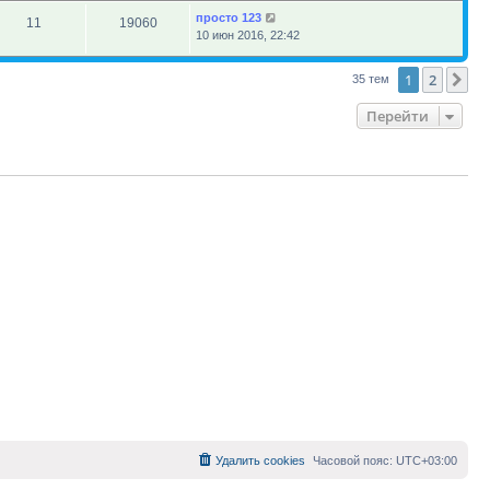
просто 123
11
19060
10 июн 2016, 22:42
1
2
Сл
35 тем
Перейти
Удалить cookies
Часовой пояс:
UTC+03:00