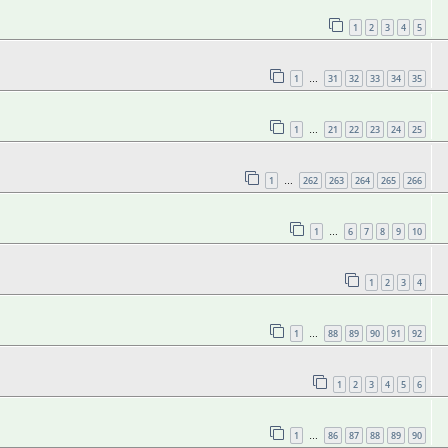
1
2
3
4
5
1
31
32
33
34
35
…
1
21
22
23
24
25
…
1
262
263
264
265
266
…
1
6
7
8
9
10
…
1
2
3
4
1
88
89
90
91
92
…
1
2
3
4
5
6
1
86
87
88
89
90
…