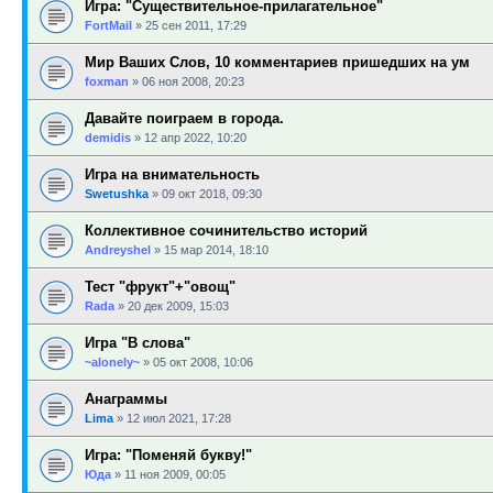
Игра: "Существительное-прилагательное"
FortMail
»
25 сен 2011, 17:29
Мир Ваших Слов, 10 комментариев пришедших на ум
foxman
»
06 ноя 2008, 20:23
Давайте поиграем в города.
demidis
»
12 апр 2022, 10:20
Игра на внимательность
Swetushka
»
09 окт 2018, 09:30
Коллективное сочинительство историй
Andreyshel
»
15 мар 2014, 18:10
Тест "фрукт"+"овощ"
Rada
»
20 дек 2009, 15:03
Игра "В слова"
~alonely~
»
05 окт 2008, 10:06
Анаграммы
Lima
»
12 июл 2021, 17:28
Игра: "Поменяй букву!"
Юда
»
11 ноя 2009, 00:05