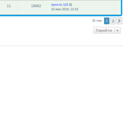
просто 123
11
19062
10 июн 2016, 22:42
1
2
Сл
35 тем
Перейти