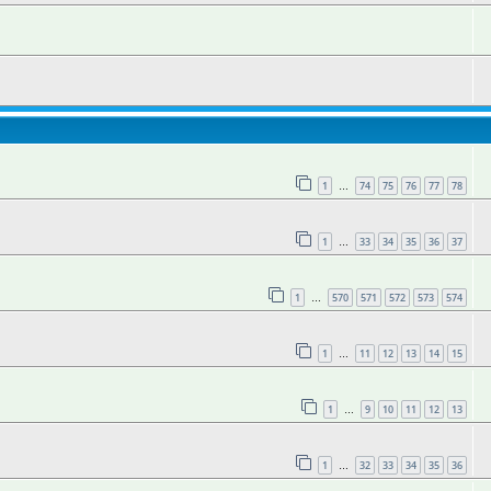
1
74
75
76
77
78
…
1
33
34
35
36
37
…
1
570
571
572
573
574
…
1
11
12
13
14
15
…
1
9
10
11
12
13
…
1
32
33
34
35
36
…