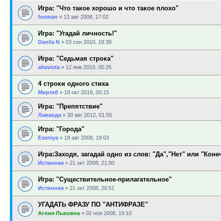
Игра: "Что такое хорошо и что такое плохо"
foxman
»
13 авг 2008, 17:02
Игра: "Угадай личность!"
Danila N
»
03 сен 2010, 18:38
Игра: "Седьмая строка"
altavista
»
12 янв 2010, 00:25
4 строки одного стиха
Миртеб
»
18 окт 2016, 00:15
Игра: "Препятствие"
Лаванда
»
30 авг 2012, 01:55
Игра: "Города"
Eseniya
»
18 авг 2008, 18:03
Игра:Заходя, загадай одно из слов: "Да","Нет" или "Коне
Истинная
»
21 окт 2008, 21:00
Игра: "Существительное-прилагательное"
Истинная
»
21 окт 2008, 20:51
УГАДАТЬ ФРАЗУ ПО "АНТИФРАЗЕ"
Агния Львовна
»
02 ноя 2008, 19:10