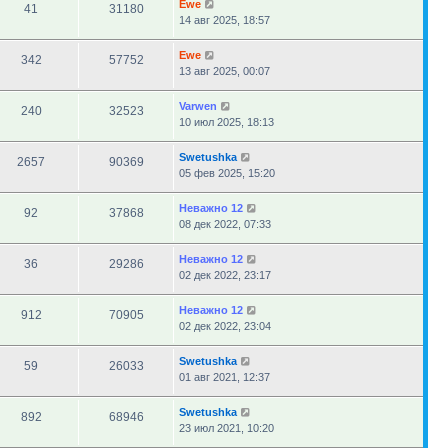
Ewe
41
31180
14 авг 2025, 18:57
Ewe
342
57752
13 авг 2025, 00:07
Varwen
240
32523
10 июл 2025, 18:13
Swetushka
2657
90369
05 фев 2025, 15:20
Неважно 12
92
37868
08 дек 2022, 07:33
Неважно 12
36
29286
02 дек 2022, 23:17
Неважно 12
912
70905
02 дек 2022, 23:04
Swetushka
59
26033
01 авг 2021, 12:37
Swetushka
892
68946
23 июл 2021, 10:20