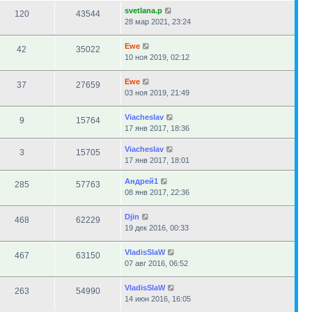
svetlana.p
120
43544
28 мар 2021, 23:24
Ewe
42
35022
10 ноя 2019, 02:12
Ewe
37
27659
03 ноя 2019, 21:49
Viacheslav
9
15764
17 янв 2017, 18:36
Viacheslav
3
15705
17 янв 2017, 18:01
Андрей1
285
57763
08 янв 2017, 22:36
Djin
468
62229
19 дек 2016, 00:33
VladisSlaW
467
63150
07 авг 2016, 06:52
VladisSlaW
263
54990
14 июн 2016, 16:05