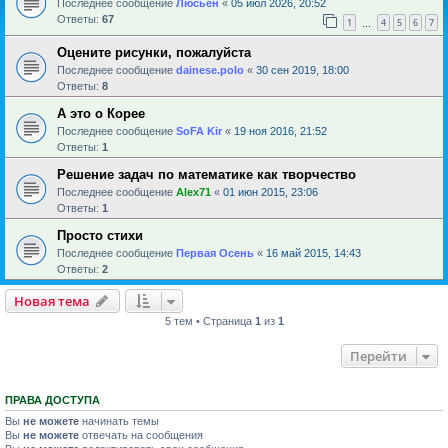
Последнее сообщение
Люсьен
«
05 июл 2026, 20:52
Ответы:
67
1
4
5
6
7
…
Оцените рисунки, пожалуйста
Последнее сообщение
dainese.polo
«
30 сен 2019, 18:00
Ответы:
8
А это о Корее
Последнее сообщение
SoFA Kir
«
19 ноя 2016, 21:52
Ответы:
1
Решение задач по математике как творчество
Последнее сообщение
Alex71
«
01 июн 2015, 23:06
Ответы:
1
Просто стихи
Последнее сообщение
Первая Осень
«
16 май 2015, 14:43
Ответы:
2
Новая тема
5 тем • Страница
1
из
1
Перейти
ПРАВА ДОСТУПА
Вы
не можете
начинать темы
Вы
не можете
отвечать на сообщения