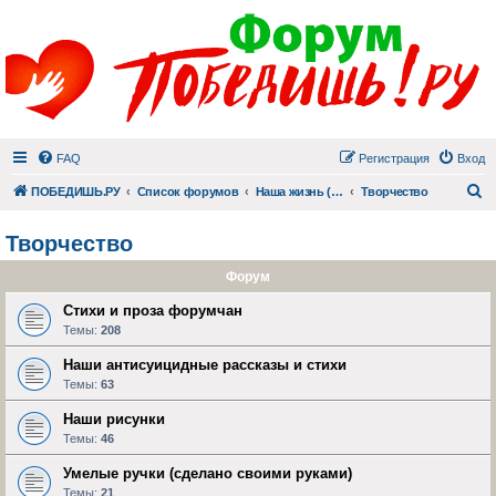
FAQ
Регистрация
Вход
П
ПОБЕДИШЬ.РУ
Список форумов
Наша жизнь (не всё же о суициде!)
Творчество
Творчество
Форум
Стихи и проза форумчан
Темы:
208
Наши антисуицидные рассказы и стихи
Темы:
63
Наши рисунки
Темы:
46
Умелые ручки (сделано своими руками)
Темы:
21