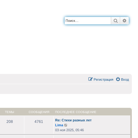
Поиск
Расш
Регистрация
Вход
ТЕМЫ
СООБЩЕНИЯ
ПОСЛЕДНЕЕ СООБЩЕНИЕ
Re: Стихи разных лет
208
4761
Перейти
Lima
к
03 ноя 2025, 05:46
последнему