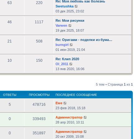
Re: Моя любовь как болезнь
сообщению
63
220
Перейти
Swetushka
к
03 дек 2025, 23:02
последнему
Re: Мои рисунки
сообщению
46
1117
Перейти
Varwen
к
19 дек 2025, 18:07
последнему
Re: Оригами - поделки из бума…
сообщению
21
508
Перейти
burngirl
к
01 июн 2019, 21:04
последнему
Re: Клип 2020
сообщению
10
150
Перейти
Ol_2011
к
13 янв 2020, 16:06
последнему
сообщению
5 тем • Страница
1
из
1
ОТВЕТЫ
ПРОСМОТРЫ
ПОСЛЕДНЕЕ СООБЩЕНИЕ
Ewe
5
478716
23 фев 2018, 15:18
Администратор
0
339493
28 апр 2010, 10:11
Администратор
0
351897
20 окт 2009, 15:08