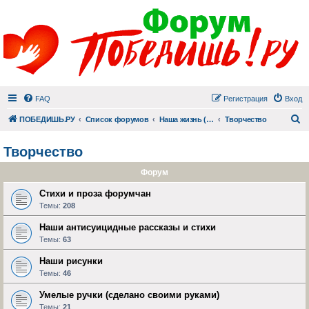
FAQ
Регистрация
Вход
П
ПОБЕДИШЬ.РУ
Список форумов
Наша жизнь (не всё же о суициде!)
Творчество
Творчество
Форум
Стихи и проза форумчан
Темы:
208
Наши антисуицидные рассказы и стихи
Темы:
63
Наши рисунки
Темы:
46
Умелые ручки (сделано своими руками)
Темы:
21