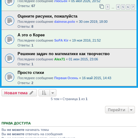
Последнее сообщение
Люсьен
«
05 июл 2026, 20:52
Ответы:
67
1
4
5
6
7
…
Оцените рисунки, пожалуйста
Последнее сообщение
dainese.polo
«
30 сен 2019, 18:00
Ответы:
8
А это о Корее
Последнее сообщение
SoFA Kir
«
19 ноя 2016, 21:52
Ответы:
1
Решение задач по математике как творчество
Последнее сообщение
Alex71
«
01 июн 2015, 23:06
Ответы:
1
Просто стихи
Последнее сообщение
Первая Осень
«
16 май 2015, 14:43
Ответы:
2
Новая тема
5 тем • Страница
1
из
1
Перейти
ПРАВА ДОСТУПА
Вы
не можете
начинать темы
Вы
не можете
отвечать на сообщения