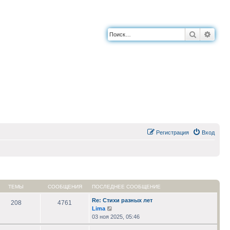
Поиск
Расш
Регистрация
Вход
ТЕМЫ
СООБЩЕНИЯ
ПОСЛЕДНЕЕ СООБЩЕНИЕ
Re: Стихи разных лет
208
4761
Перейти
Lima
к
03 ноя 2025, 05:46
последнему