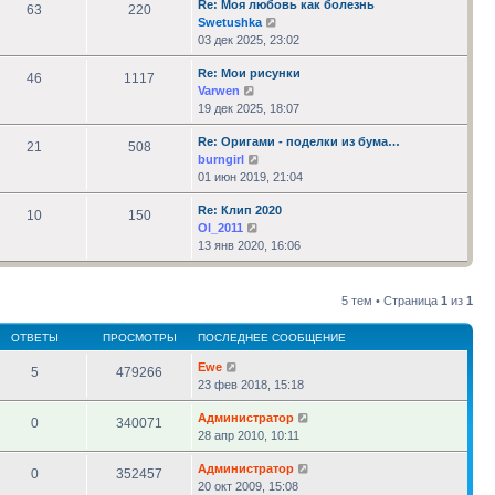
Re: Моя любовь как болезнь
сообщению
63
220
Перейти
Swetushka
к
03 дек 2025, 23:02
последнему
Re: Мои рисунки
сообщению
46
1117
Перейти
Varwen
к
19 дек 2025, 18:07
последнему
Re: Оригами - поделки из бума…
сообщению
21
508
Перейти
burngirl
к
01 июн 2019, 21:04
последнему
Re: Клип 2020
сообщению
10
150
Перейти
Ol_2011
к
13 янв 2020, 16:06
последнему
сообщению
5 тем • Страница
1
из
1
ОТВЕТЫ
ПРОСМОТРЫ
ПОСЛЕДНЕЕ СООБЩЕНИЕ
Ewe
5
479266
23 фев 2018, 15:18
Администратор
0
340071
28 апр 2010, 10:11
Администратор
0
352457
20 окт 2009, 15:08