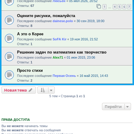
Последнее сообщение
Люсьен
«
05 июл 2026, 20:52
Ответы:
67
1
4
5
6
7
…
Оцените рисунки, пожалуйста
Последнее сообщение
dainese.polo
«
30 сен 2019, 18:00
Ответы:
8
А это о Корее
Последнее сообщение
SoFA Kir
«
19 ноя 2016, 21:52
Ответы:
1
Решение задач по математике как творчество
Последнее сообщение
Alex71
«
01 июн 2015, 23:06
Ответы:
1
Просто стихи
Последнее сообщение
Первая Осень
«
16 май 2015, 14:43
Ответы:
2
Новая тема
5 тем • Страница
1
из
1
Перейти
ПРАВА ДОСТУПА
Вы
не можете
начинать темы
Вы
не можете
отвечать на сообщения