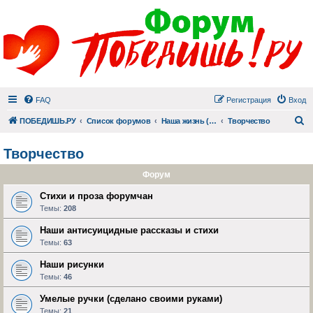
FAQ
Регистрация
Вход
П
ПОБЕДИШЬ.РУ
Список форумов
Наша жизнь (не всё же о суициде!)
Творчество
Творчество
Форум
Стихи и проза форумчан
Темы:
208
Наши антисуицидные рассказы и стихи
Темы:
63
Наши рисунки
Темы:
46
Умелые ручки (сделано своими руками)
Темы:
21