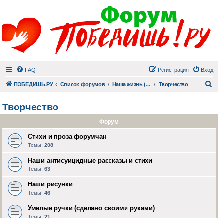
FAQ
Регистрация
Вход
П
ПОБЕДИШЬ.РУ
Список форумов
Наша жизнь (не всё же о суициде!)
Творчество
Творчество
Форум
Стихи и проза форумчан
Темы:
208
Наши антисуицидные рассказы и стихи
Темы:
63
Наши рисунки
Темы:
46
Умелые ручки (сделано своими руками)
Темы:
21