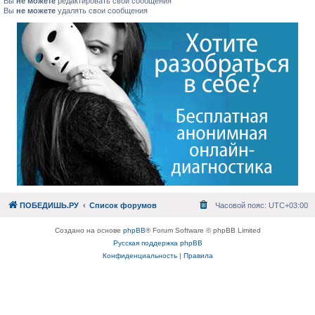
Вы
не можете
редактировать свои сообщения
Вы
не можете
удалять свои сообщения
ПОБЕДИШЬ.РУ
Список форумов
Часовой пояс:
UTC+03:00
Создано на основе
phpBB
® Forum Software © phpBB Limited
Русская поддержка phpBB
Конфиденциальность
|
Правила