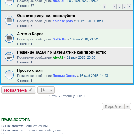
Последнее сообщение
Люсьен
«
05 июл 2026, 20:52
Ответы:
67
1
4
5
6
7
…
Оцените рисунки, пожалуйста
Последнее сообщение
dainese.polo
«
30 сен 2019, 18:00
Ответы:
8
А это о Корее
Последнее сообщение
SoFA Kir
«
19 ноя 2016, 21:52
Ответы:
1
Решение задач по математике как творчество
Последнее сообщение
Alex71
«
01 июн 2015, 23:06
Ответы:
1
Просто стихи
Последнее сообщение
Первая Осень
«
16 май 2015, 14:43
Ответы:
2
Новая тема
5 тем • Страница
1
из
1
Перейти
ПРАВА ДОСТУПА
Вы
не можете
начинать темы
Вы
не можете
отвечать на сообщения