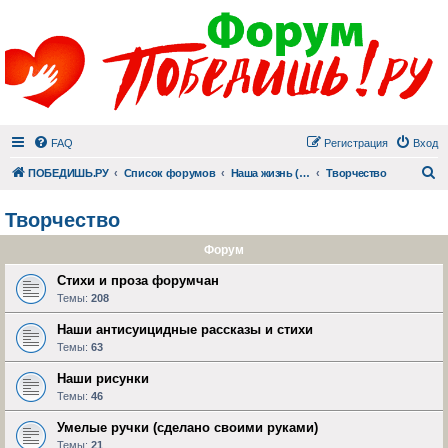
FAQ
Регистрация
Вход
П
ПОБЕДИШЬ.РУ
Список форумов
Наша жизнь (не всё же о суициде!)
Творчество
Творчество
Форум
Стихи и проза форумчан
Темы:
208
Наши антисуицидные рассказы и стихи
Темы:
63
Наши рисунки
Темы:
46
Умелые ручки (сделано своими руками)
Темы:
21