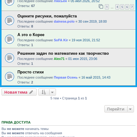
Последнее сообщение
Люсьен
«
05 июл 2026, 20:52
Ответы:
67
1
4
5
6
7
…
Оцените рисунки, пожалуйста
Последнее сообщение
dainese.polo
«
30 сен 2019, 18:00
Ответы:
8
А это о Корее
Последнее сообщение
SoFA Kir
«
19 ноя 2016, 21:52
Ответы:
1
Решение задач по математике как творчество
Последнее сообщение
Alex71
«
01 июн 2015, 23:06
Ответы:
1
Просто стихи
Последнее сообщение
Первая Осень
«
16 май 2015, 14:43
Ответы:
2
Новая тема
5 тем • Страница
1
из
1
Перейти
ПРАВА ДОСТУПА
Вы
не можете
начинать темы
Вы
не можете
отвечать на сообщения