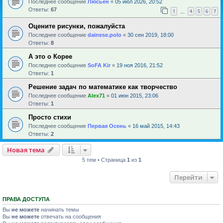
Последнее сообщение
Люсьен
«
05 июл 2026, 20:52
Ответы:
67
1
4
5
6
7
…
Оцените рисунки, пожалуйста
Последнее сообщение
dainese.polo
«
30 сен 2019, 18:00
Ответы:
8
А это о Корее
Последнее сообщение
SoFA Kir
«
19 ноя 2016, 21:52
Ответы:
1
Решение задач по математике как творчество
Последнее сообщение
Alex71
«
01 июн 2015, 23:06
Ответы:
1
Просто стихи
Последнее сообщение
Первая Осень
«
16 май 2015, 14:43
Ответы:
2
Новая тема
5 тем • Страница
1
из
1
Перейти
ПРАВА ДОСТУПА
Вы
не можете
начинать темы
Вы
не можете
отвечать на сообщения