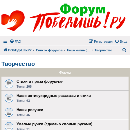
FAQ
Регистрация
Вход
П
ПОБЕДИШЬ.РУ
Список форумов
Наша жизнь (не всё же о суициде!)
Творчество
Творчество
Форум
Стихи и проза форумчан
Темы:
208
Наши антисуицидные рассказы и стихи
Темы:
63
Наши рисунки
Темы:
46
Умелые ручки (сделано своими руками)
Темы:
21