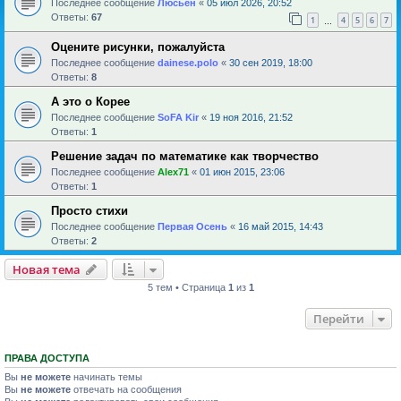
Последнее сообщение
Люсьен
«
05 июл 2026, 20:52
Ответы:
67
1
4
5
6
7
…
Оцените рисунки, пожалуйста
Последнее сообщение
dainese.polo
«
30 сен 2019, 18:00
Ответы:
8
А это о Корее
Последнее сообщение
SoFA Kir
«
19 ноя 2016, 21:52
Ответы:
1
Решение задач по математике как творчество
Последнее сообщение
Alex71
«
01 июн 2015, 23:06
Ответы:
1
Просто стихи
Последнее сообщение
Первая Осень
«
16 май 2015, 14:43
Ответы:
2
Новая тема
5 тем • Страница
1
из
1
Перейти
ПРАВА ДОСТУПА
Вы
не можете
начинать темы
Вы
не можете
отвечать на сообщения