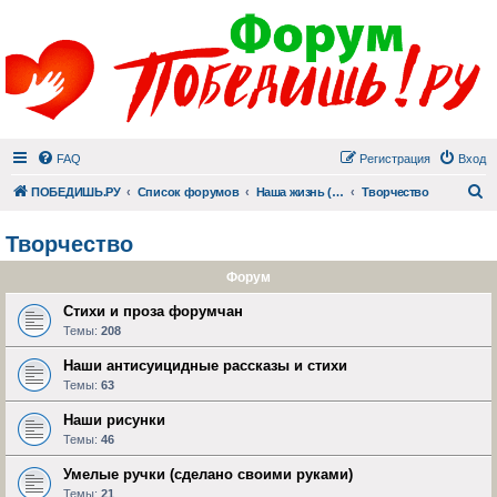
FAQ
Регистрация
Вход
П
ПОБЕДИШЬ.РУ
Список форумов
Наша жизнь (не всё же о суициде!)
Творчество
Творчество
Форум
Стихи и проза форумчан
Темы:
208
Наши антисуицидные рассказы и стихи
Темы:
63
Наши рисунки
Темы:
46
Умелые ручки (сделано своими руками)
Темы:
21